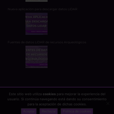
Nueva aplicación para descargar datos LiDAR
Fuentes de datos LiDAR de recursos Arqueológicos
Este sitio web utiliza
cookies
para mejorar la experiencia del
usuario. Si continúa navegando está dando su consentimiento
Copyright 2026 - TYC GIS Soluciones Integrales SL | Todos los
para la aceptación de dichas cookies.
derechos reservados |
Aviso Legal
|
Protección de datos
Aceptar
Rechazar
Política de cookies