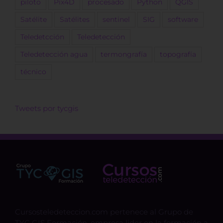
piloto
Pix4D
procesado
Python
QGIS
Satélite
Satélites
sentinel
SIG
software
Teledetcción
Teledetección
Teledetección agua
termongrafía
topografía
técnico
Tweets por tycgis
Cursosteledeteccion.com pertenece al Grupo de
TYC GIS Formación, empresa lider en la formación a