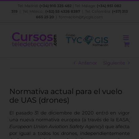
Saltar
Tel. Madrid:
(+34) 910 325 482
| Tel. Málaga:
(+34) 951 082
al
319
| Tel. México:
(+52) 55 4326 8287
| Tel. Colombia:
(+57) 313
contenido
665 25 20
|
formacion@tycgis.com
Anterior
Siguiente
Normativa actual para el vuelo
de UAS (drones)
El pasado 31 de diciembre de 2020 entró en vigor
una nueva normativa europea
(a través de la EASA;
European Union Aviation Safety Agency
) que afecta
por igual a todos los drones, independientemente