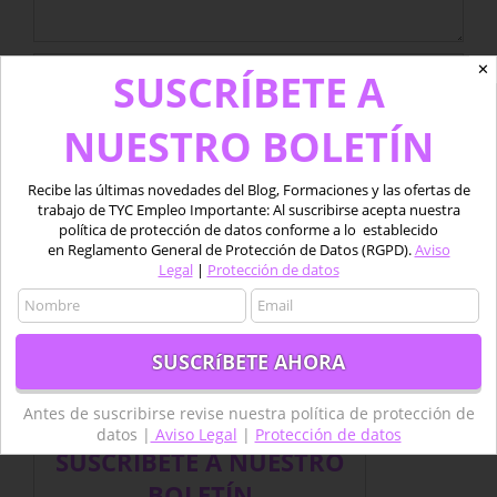
✕
SUSCRÍBETE A
NUESTRO BOLETÍN
Recibe las últimas novedades del Blog, Formaciones y las ofertas de
trabajo de TYC Empleo Importante: Al suscribirse acepta nuestra
Guardar mi nombre, email y sitio web en este
política de protección de datos conforme a lo establecido
navegador para la próxima vez que comente.
en Reglamento General de Protección de Datos (RGPD).
Aviso
Legal
|
Protección de datos
Antes de suscribirse revise nuestra política de protección de
datos |
Aviso Legal
|
Protección de datos
SUSCRÍBETE A NUESTRO
BOLETÍN