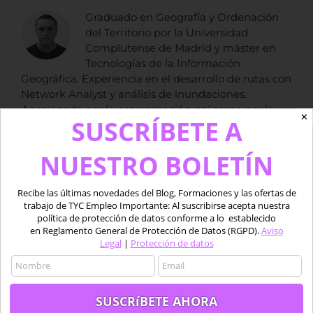
Graduado en Geografía y Ordenación
del Territorio por la Universidad
Complutense de Madrid y máster en
Tecnologías de la Información
Geográfica. Experiencia en el desarrollo de rutas con
Network Analyst y análisis de inundaciones.
Apasionado por la programación, así como por la
✕
SUSCRÍBETE A
geomorfología de glaciares y el clima. Manejo
avanzado de software GIS y AutoCAD.
NUESTRO BOLETÍN
Recibe las últimas novedades del Blog, Formaciones y las ofertas de
Artículos relacionados
trabajo de TYC Empleo Importante: Al suscribirse acepta nuestra
política de protección de datos conforme a lo establecido
en Reglamento General de Protección de Datos (RGPD).
Aviso
Legal
|
Protección de datos
Nueva
Fuentes de
aplicación para
datos LiDAR de
descargar
recursos
datos LiDAR
Arqueológicos