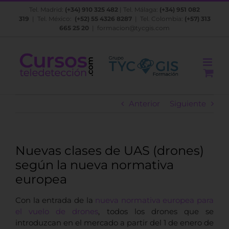
Saltar
Tel. Madrid:
(+34) 910 325 482
| Tel. Málaga:
(+34) 951 082
al
319
| Tel. México:
(+52) 55 4326 8287
| Tel. Colombia:
(+57) 313
contenido
665 25 20
|
formacion@tycgis.com
Anterior
Siguiente
Nuevas clases de UAS (drones)
según la nueva normativa
europea
Con la entrada de la
nueva normativa europea para
el vuelo de drones
, todos los drones que se
introduzcan en el mercado a partir del 1 de enero de