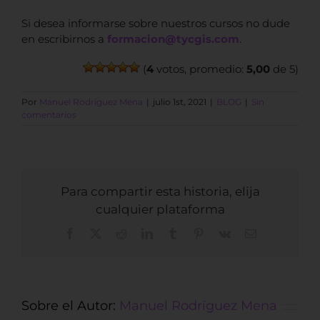
Si desea informarse sobre nuestros cursos no dude
en escribirnos a
formacion@tycgis.com
.
(
4
votos, promedio:
5,00
de 5)
Por
Manuel Rodríguez Mena
|
julio 1st, 2021
|
BLOG
|
Sin
comentarios
Para compartir esta historia, elija
cualquier plataforma
Facebook
X
Reddit
LinkedIn
Tumblr
Pinterest
Vk
Correo
electrónico
Sobre el Autor:
Manuel Rodríguez Mena