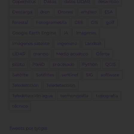
Copernicus
Datos
datos LiDAR
desarrollo
Descarga
dron
Drones
empleo
ESA
forestal
Fotogrametría
GEE
GIS
golf
Google Earth Engine
IA
Imágenes
Imágenes satélite
ingeniero
Landsat
LIDAR
marino
Medio acuático
Oferta
piloto
Pix4D
procesado
Python
QGIS
Satélite
Satélites
sentinel
SIG
software
Teledetcción
Teledetección
Teledetección agua
termongrafía
topografía
técnico
Tweets por tycgis