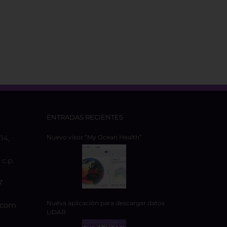
ENTRADAS RECIENTES
14,
Nuevo visor “My Ocean Health”
c.p.
7
Nueva aplicación para descargar datos
.com
LiDAR