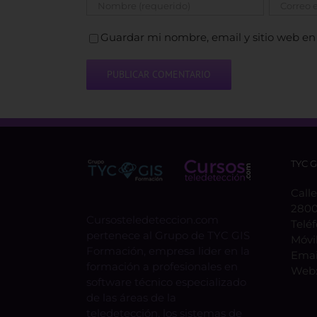
Guardar mi nombre, email y sitio web en
TYC 
Calle
2800
Cursosteledeteccion.com
Telé
pertenece al Grupo de TYC GIS
Móvi
Formación, empresa lider en la
Emai
formación a profesionales en
Web
software técnico especializado
de las áreas de la
teledetección, los sistemas de