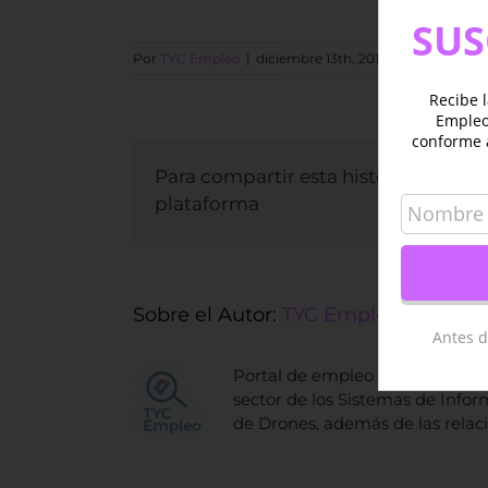
SUS
Por
TYC Empleo
|
diciembre 13th, 2017
|
EMPLEO
|
S
Recibe l
Empleo 
conforme 
Para compartir esta historia, elija c
plataforma
Sobre el Autor:
TYC Empleo
Antes d
Portal de empleo de TYC GIS de
sector de los Sistemas de Inform
de Drones, además de las relac