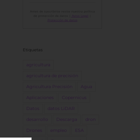
Antes de suscribirse revise nuestra política
de protección de datos |
Aviso Legal
|
Protección de datos
Etiquetas
agricultura
agricultura de precisión
Agricultura Precisión
Agua
Aplicaciones
Copernicus
Datos
datos LiDAR
desarrollo
Descarga
dron
Drones
empleo
ESA