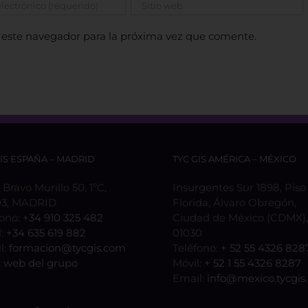
 este navegador para la próxima vez que comente.
GIS ESPAÑA – MADRID
TYC GIS AMÉRICA – MÉXICO
 Bravo Murillo 50, 1ºC,
Insurgentes Sur 1898, Piso 
3, MADRID
Florida, Álvaro Obregón,
fono:
+34 910 325 482
Ciudad de México (CDMX), 
l:
+34 635 619 882
01030
l:
formacion@tycgis.com
Teléfono:
+ 52 55 4326 828
:
web del grupo
Móvil:
+ 52 1 55 4326 8287
Email:
info@mexico.tycgis