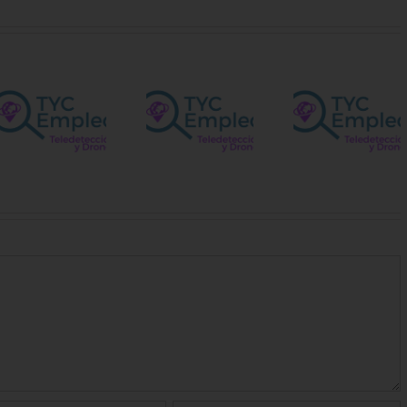
Vacant
Spatial
para e
Ingeniero/a
Technical
Centro
Agrícola
etación
– Navarra
Satélit
de la 