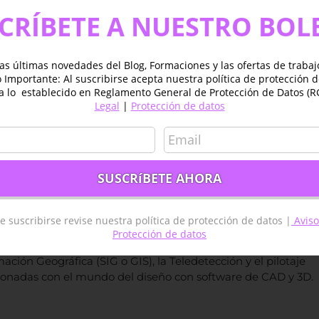
(
8
votos, promedio:
5,00
de 5)
CRÍBETE A NUESTRO BOL
in comentarios
as últimas novedades del Blog, Formaciones y las ofertas de traba
Importante: Al suscribirse acepta nuestra política de protección 
a lo establecido en Reglamento General de Protección de Datos (R
Legal
|
Protección de datos
ualquier
Facebook
X
Reddit
LinkedIn
Tumblr
Pinterest
Vk
Cor
elec
e suscribirse revise nuestra política de protección de datos |
Aviso
Protección de datos
dicado a compartir ofertas de empleo relacionadas con el
ación Geográfica (SIG o GIS), la Teledetección y el pilotaje
ionadas con el mundo del diseño con software de CAD y 3D.