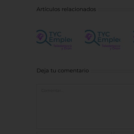
Artículos relacionados
Vacantes
Ingeniero
para el
Operador
control
Centro de
de
obra
Satélites
Fotointerpr
forestal
de la UE
Deja tu comentario
Comentar