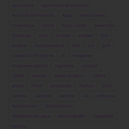
agricultura
agricultura de precisión
Agricultura Precisión
Agua
Aplicaciones
Copernicus
Datos
datos LiDAR
desarrollo
Descarga
dron
Drones
empleo
ESA
forestal
Fotogrametría
GEE
GIS
golf
Google Earth Engine
IA
Imágenes
Imágenes satélite
ingeniero
Landsat
LIDAR
marino
Medio acuático
Oferta
piloto
Pix4D
procesado
Python
QGIS
Satélite
Satélites
sentinel
SIG
software
Teledetcción
Teledetección
Teledetección agua
termongrafía
topografía
técnico