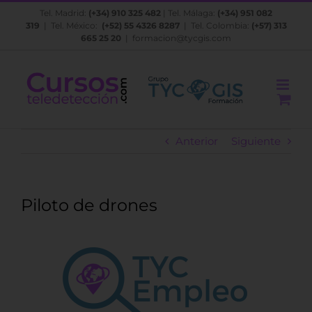
Saltar
Tel. Madrid:
(+34) 910 325 482
| Tel. Málaga:
(+34) 951 082
al
319
| Tel. México:
(+52) 55 4326 8287
| Tel. Colombia:
(+57) 313
contenido
665 25 20
|
formacion@tycgis.com
Anterior
Siguiente
Piloto de drones