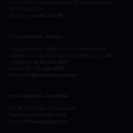
Avda. Pintor Joaquín Sorolla 137, Bajo (Oficina 1)
29017 MÁLAGA
Teléfono:
+34 951 082 319
TYC GIS AMÉRICA – MÉXICO
Insurgentes Sur 1898, Piso 14, Florida, Álvaro
Obregón, Ciudad de México (CDMX), c.p. 01030
Teléfono:
+ 52 55 4326 8287
Móvil:
+ 52 1 55 4326 8287
Email:
info@mexico.tycgis.com
TYC GIS AMÉRICA – COLOMBIA
Cra 8e 20a 17 sur, Villavicencio
Teléfono:
+57 313 665 25 20
Email:
l.torres@tycgis.com