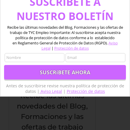
SUSCRÍBETE A
NUESTRO BOLETÍN
Guardar mi nombre, email y sitio web en este
navegador para la próxima vez que comente.
Recibe las últimas novedades del Blog, Formaciones y las ofertas de
trabajo de TYC Empleo Importante: Al suscribirse acepta nuestra
política de protección de datos conforme a lo establecido
en Reglamento General de Protección de Datos (RGPD).
Aviso
Legal
|
Protección de datos
SUSCRÍBETE A NUESTRO
BOLETÍN
Antes de suscribirse revise nuestra política de protección de
datos |
Aviso Legal
|
Protección de datos
Recibe las últimas
novedades del Blog,
Formaciones y las
ofertas de trabajo