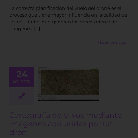
La correcta planificación del vuelo del drone es el
proceso que tiene mayor influencia en la calidad de
los resultados que generan los procesadores de
imágenes. […]
Más información
24
ografía de
os mediante
03, 2017
mágenes
ridas por un
dron
BLOG
Cartografía de olivos mediante
imágenes adquiridas por un
dron