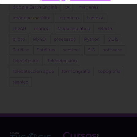
Google Earth Engine
IA
Imágenes
Imágenes satélite
ingeniero
Landsat
LIDAR
marino
Medio acuático
Oferta
piloto
Pix4D
procesado
Python
QGIS
Satélite
Satélites
sentinel
SIG
software
Teledetcción
Teledetección
Teledetección agua
termongrafía
topografía
técnico