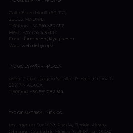
TYC GIS ESPAÑA – MADRID
Calle Bravo Murillo 50, 1ºC,
28003, MADRID
Teléfono:
+34 910 325 482
Móvil:
+34 635 619 882
Email:
formacion@tycgis.com
Web:
web del grupo
TYC GIS ESPAÑA – MÁLAGA
Avda. Pintor Joaquín Sorolla 137, Bajo (Oficina 1)
29017 MÁLAGA
Teléfono:
+34 951 082 319
TYC GIS AMÉRICA – MÉXICO
Insurgentes Sur 1898, Piso 14, Florida, Álvaro
Obregón, Ciudad de México (CDMX), c.p. 01030