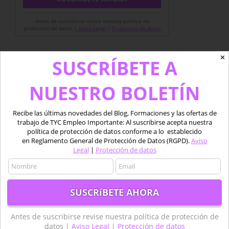
Antes de suscribirse revise nuestra política de
protección de datos |
Aviso Legal
|
Protección de datos
✕
SUSCRÍBETE A
NUESTRO BOLETÍN
Tweets por tycgis
Recibe las últimas novedades del Blog, Formaciones y las ofertas de
trabajo de TYC Empleo Importante: Al suscribirse acepta nuestra
Etiquetas
política de protección de datos conforme a lo establecido
en Reglamento General de Protección de Datos (RGPD).
Aviso
Legal
|
Protección de datos
agricultura
agricultura de precisión
Agricultura Precisión
Agua
Aplicaciones
Copernicus
Datos
datos LiDAR
desarrollo
Descarga
dron
Drones
empleo
ESA
Antes de suscribirse revise nuestra política de protección de
forestal
Fotogrametría
GEE
GIS
golf
datos |
Aviso Legal
|
Protección de datos