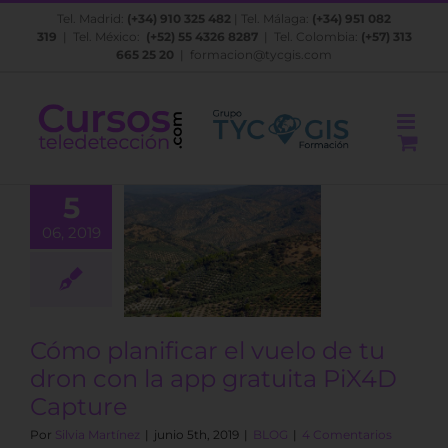
Saltar
Tel. Madrid:
(+34) 910 325 482
| Tel. Málaga:
(+34) 951 082
al
319
| Tel. México:
(+52) 55 4326 8287
| Tel. Colombia:
(+57) 313
contenido
665 25 20
|
formacion@tycgis.com
5
lanificar el
06, 2019
 de tu dron
n la app
uita PiX4D
Capture
BLOG
Cómo planificar el vuelo de tu
dron con la app gratuita PiX4D
Capture
Por
Silvia Martínez
|
junio 5th, 2019
|
BLOG
|
4 Comentarios