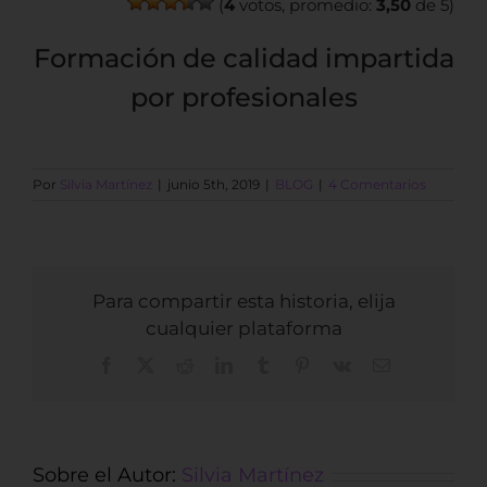
(
4
votos, promedio:
3,50
de 5)
Formación de calidad impartida
por profesionales
Por
Silvia Martínez
|
junio 5th, 2019
|
BLOG
|
4 Comentarios
Para compartir esta historia, elija
cualquier plataforma
Facebook
X
Reddit
LinkedIn
Tumblr
Pinterest
Vk
Correo
electrónico
Sobre el Autor:
Silvia Martínez