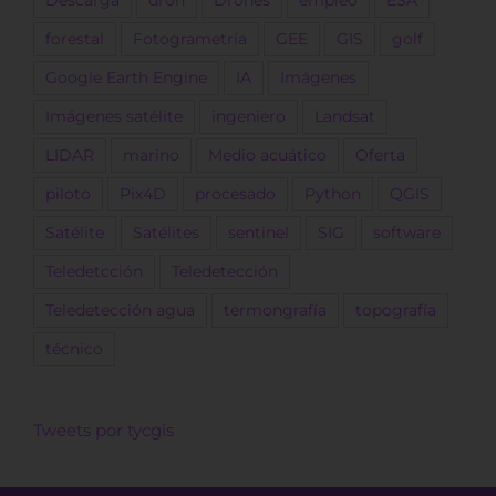
forestal
Fotogrametría
GEE
GIS
golf
Google Earth Engine
IA
Imágenes
Imágenes satélite
ingeniero
Landsat
LIDAR
marino
Medio acuático
Oferta
piloto
Pix4D
procesado
Python
QGIS
Satélite
Satélites
sentinel
SIG
software
Teledetcción
Teledetección
Teledetección agua
termongrafía
topografía
técnico
Tweets por tycgis