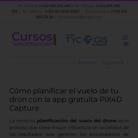
Saltar
Tel. Madrid:
(+34) 910 325 482
| Tel. Málaga:
(+34) 951 082
al
319
| Tel. México:
(+52) 55 4326 8287
| Tel. Colombia:
(+57) 313
contenido
665 25 20
|
formacion@tycgis.com
Anterior
Siguiente
Cómo planificar el vuelo de tu
dron con la app gratuita PiX4D
Capture
La correcta
planificación del vuelo del drone
es el
proceso que tiene mayor influencia en la calidad de
los resultados que generan los procesadores de