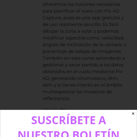
ofrecemos las nociones necesarias
para planificar el vuelo con Pix 4D
Capture, pues es una app gratuita y
de uso realmente sencillo. Es fácil
dibujar la zona a volar y podemos
modificar aspectos como: velocidad,
ángulo de inclinación de la cámara, o
porcentaje de solape de imágenes.
También en este curso aprenderás a
gestionar y sacar partido a los datos
obtenidos en el vuelo mediante Pix
4D, generando ortomosaico, dtm,
dsm y si tienes interés en el ámbito
multiespectral los mosaicos de
reflectancia.
Un saludo.
✕
SUSCRÍBETE A
NUESTRO BOLETÍN