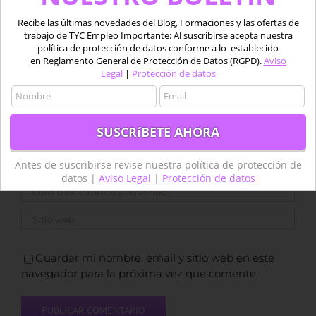
Deja tu comentario
Recibe las últimas novedades del Blog, Formaciones y las ofertas de
trabajo de TYC Empleo Importante: Al suscribirse acepta nuestra
Comentar
política de protección de datos conforme a lo establecido
en Reglamento General de Protección de Datos (RGPD).
Aviso
Legal
|
Protección de datos
Antes de suscribirse revise nuestra política de protección de
datos |
Aviso Legal
|
Protección de datos
Guardar mi nombre, email y sitio web en este
navegador para la próxima vez que comente.