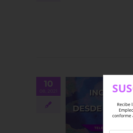
10
SUS
08, 2021
Recibe l
Empleo 
ios desde el espacio
conforme 
BLOG