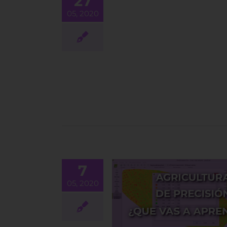
27
BLOG
05, 2020
7
05, 2020
 a aprender en el curso
detección aplicada a la
Agricultura