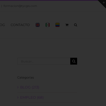
|
formacion@tycgis.com
OG
CONTACTO
Buscar:
Categorías
BLOG (213)
EMPLEO (68)