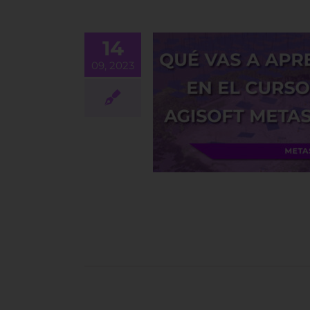
14
09, 2023
de Agisoft Metashape
ado a la topografía,
agen y agricultura de
n: ¿qué vas a aprender?
BLOG