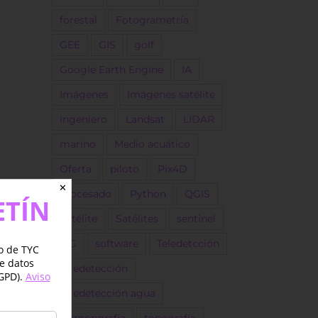
forestal
Fotogrametría
GEE
GIS
golf
Google Earth Engine
IA
Imágenes
Imágenes satélite
ingeniero
Landsat
LIDAR
marino
Medio acuático
Oferta
piloto
Pix4D
✕
procesado
Python
QGIS
ETÍN
Satélite
Satélites
sentinel
SIG
software
Teledetcción
jo de TYC
de datos
Teledetección
GPD).
Aviso
Teledetección agua