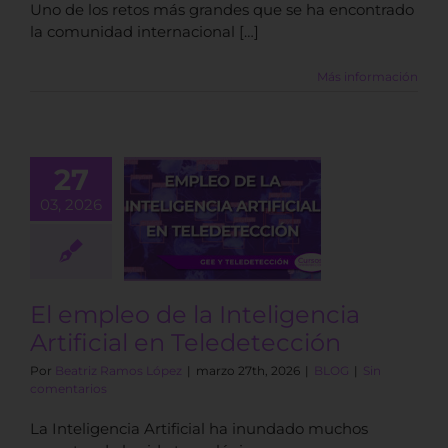
Uno de los retos más grandes que se ha encontrado
la comunidad internacional […]
Más información
27
mpleo de la
03, 2026
teligencia
ificial en
edetección
BLOG
El empleo de la Inteligencia
Artificial en Teledetección
Por
Beatriz Ramos López
|
marzo 27th, 2026
|
BLOG
|
Sin
comentarios
La Inteligencia Artificial ha inundado muchos