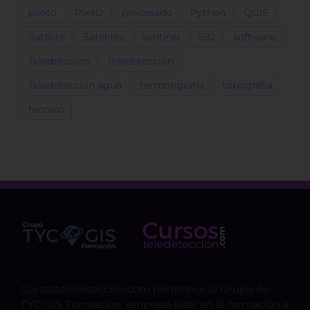
piloto
Pix4D
procesado
Python
QGIS
Satélite
Satélites
sentinel
SIG
software
Teledetcción
Teledetección
Teledetección agua
termongrafía
topografía
técnico
Cursosteledeteccion.com pertenece al Grupo de
TYC GIS Formación, empresa lider en la formación a