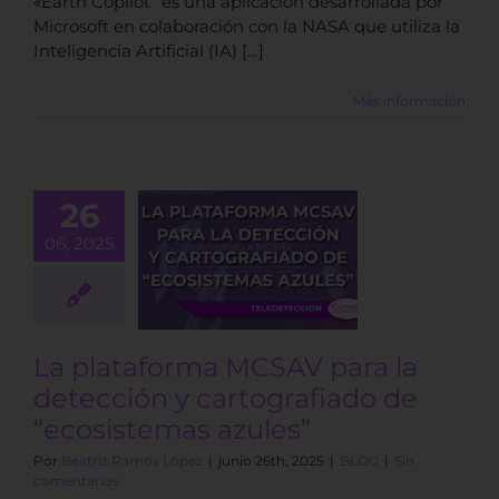
«Earth Copilot” es una aplicación desarrollada por
Microsoft en colaboración con la NASA que utiliza la
Inteligencia Artificial (IA) […]
Más información
plataforma
26
AV para la
06, 2025
tección y
grafiado de
osistemas
azules”
La plataforma MCSAV para la
BLOG
detección y cartografiado de
“ecosistemas azules”
Por
Beatriz Ramos López
|
junio 26th, 2025
|
BLOG
|
Sin
comentarios