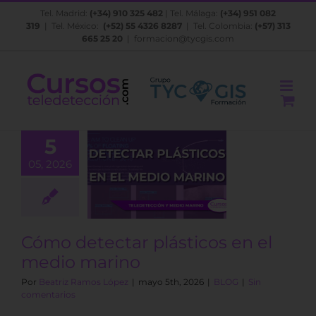
Saltar
Tel. Madrid:
(+34) 910 325 482
| Tel. Málaga:
(+34) 951 082
al
319
| Tel. México:
(+52) 55 4326 8287
| Tel. Colombia:
(+57) 313
contenido
665 25 20
|
formacion@tycgis.com
5
05, 2026
o detectar
ticos en el
io marino
BLOG
Cómo detectar plásticos en el
medio marino
Por
Beatriz Ramos López
|
mayo 5th, 2026
|
BLOG
|
Sin
comentarios