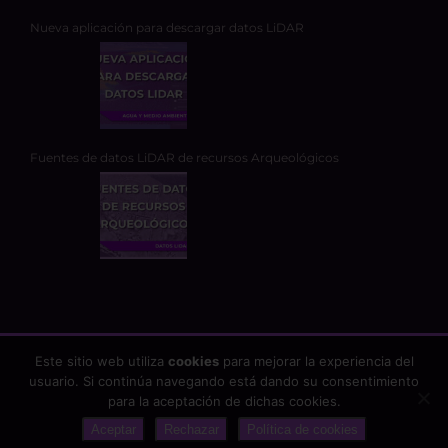
Nueva aplicación para descargar datos LiDAR
Fuentes de datos LiDAR de recursos Arqueológicos
Este sitio web utiliza
cookies
para mejorar la experiencia del
usuario. Si continúa navegando está dando su consentimiento
Copyright 2026 - TYC GIS Soluciones Integrales SL | Todos los
para la aceptación de dichas cookies.
derechos reservados |
Aviso Legal
|
Protección de datos
Aceptar
Rechazar
Política de cookies