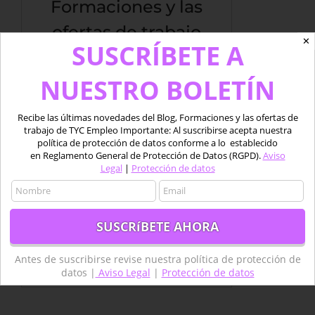
Formaciones y las
ofertas de trabajo
✕
SUSCRÍBETE A
de TYC Empleo
NUESTRO BOLETÍN
Importante: Al suscribirse acepta nuestra
política de protección de datos conforme a lo
Recibe las últimas novedades del Blog, Formaciones y las ofertas de
establecido en Reglamento General de
trabajo de TYC Empleo Importante: Al suscribirse acepta nuestra
Protección de Datos (RGPD) de la LOPD 2018.
política de protección de datos conforme a lo establecido
Aviso Legal
|
Protección de datos
en Reglamento General de Protección de Datos (RGPD).
Aviso
Legal
|
Protección de datos
Antes de suscribirse revise nuestra política de protección de
Antes de suscribirse revise nuestra política de
datos |
Aviso Legal
|
Protección de datos
protección de datos |
Aviso Legal
|
Protección de datos