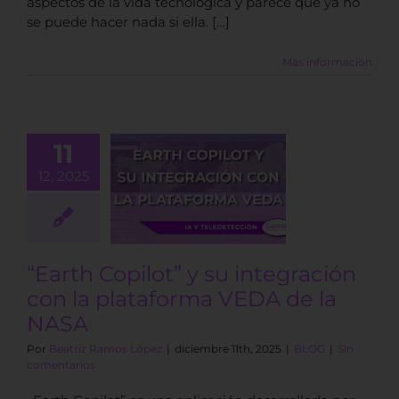
aspectos de la vida tecnológica y parece que ya no
se puede hacer nada si ella. […]
Más información
11
h Copilot” y
12, 2025
egración con
plataforma
 de la NASA
BLOG
“Earth Copilot” y su integración
con la plataforma VEDA de la
NASA
Por
Beatriz Ramos López
|
diciembre 11th, 2025
|
BLOG
|
Sin
comentarios