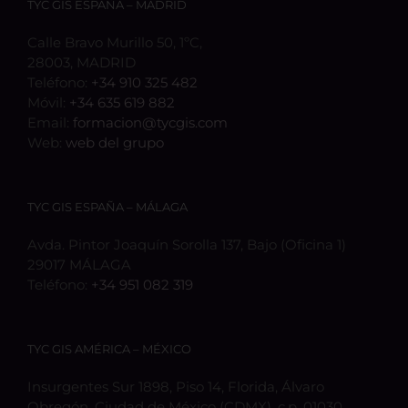
TYC GIS ESPAÑA – MADRID
Calle Bravo Murillo 50, 1ºC,
28003, MADRID
Teléfono:
+34 910 325 482
Móvil:
+34 635 619 882
Email:
formacion@tycgis.com
Web:
web del grupo
TYC GIS ESPAÑA – MÁLAGA
Avda. Pintor Joaquín Sorolla 137, Bajo (Oficina 1)
29017 MÁLAGA
Teléfono:
+34 951 082 319
TYC GIS AMÉRICA – MÉXICO
Insurgentes Sur 1898, Piso 14, Florida, Álvaro
Obregón, Ciudad de México (CDMX), c.p. 01030