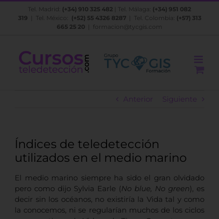
Saltar
Tel. Madrid:
(+34) 910 325 482
| Tel. Málaga:
(+34) 951 082
al
319
| Tel. México:
(+52) 55 4326 8287
| Tel. Colombia:
(+57) 313
contenido
665 25 20
|
formacion@tycgis.com
Anterior
Siguiente
Índices de teledetección
utilizados en el medio marino
El medio marino siempre ha sido el gran olvidado
pero como dijo Sylvia Earle (
No blue, No green
), es
decir sin los océanos, no existiría la Vida tal y como
la conocemos, ni se regularían muchos de los ciclos