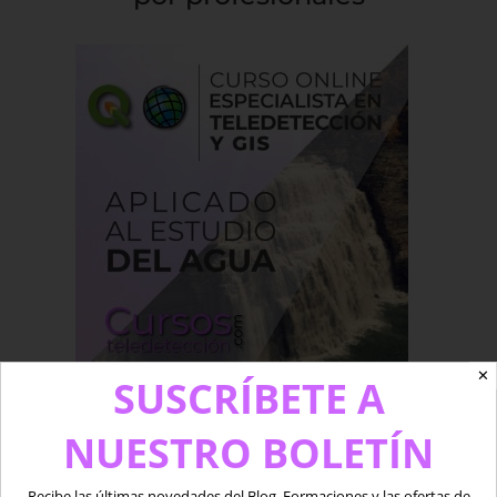
✕
SUSCRÍBETE A
Por
Beatriz Ramos López
|
mayo 27th, 2020
|
BLOG
|
Sin
NUESTRO BOLETÍN
comentarios
Recibe las últimas novedades del Blog, Formaciones y las ofertas de