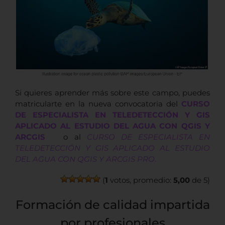
Si quieres aprender más sobre este campo, puedes
matricularte en la nueva convocatoria del
CURSO
DE ESPECIALISTA EN TELEDETECCIÓN Y GIS
APLICADO AL ESTUDIO DEL AGUA CON QGIS Y
ARCGIS
o al
CURSO DE ESPECIALISTA EN
TELEDETECCIÓN Y GIS APLICADO AL ESTUDIO
DEL AGUA CON QGIS Y ARCGIS PRO
.
(
1
votos, promedio:
5,00
de 5)
Formación de calidad impartida
por profesionales