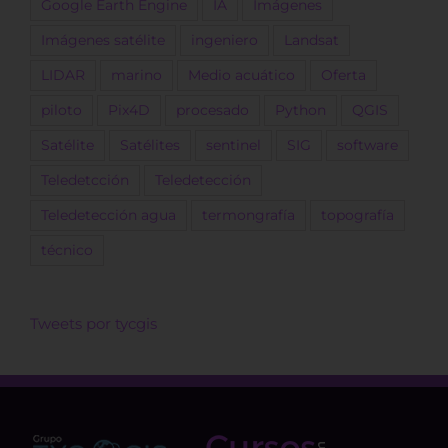
Google Earth Engine
IA
Imágenes
Imágenes satélite
ingeniero
Landsat
LIDAR
marino
Medio acuático
Oferta
piloto
Pix4D
procesado
Python
QGIS
Satélite
Satélites
sentinel
SIG
software
Teledetcción
Teledetección
Teledetección agua
termongrafía
topografía
técnico
Tweets por tycgis