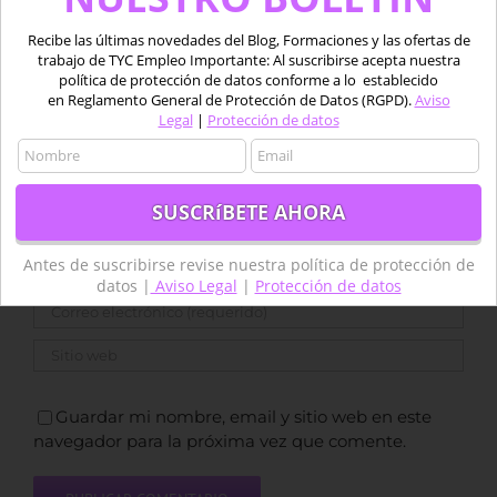
Deja tu comentario
Recibe las últimas novedades del Blog, Formaciones y las ofertas de
trabajo de TYC Empleo Importante: Al suscribirse acepta nuestra
política de protección de datos conforme a lo establecido
Comentar
en Reglamento General de Protección de Datos (RGPD).
Aviso
Legal
|
Protección de datos
Antes de suscribirse revise nuestra política de protección de
datos |
Aviso Legal
|
Protección de datos
Guardar mi nombre, email y sitio web en este
navegador para la próxima vez que comente.