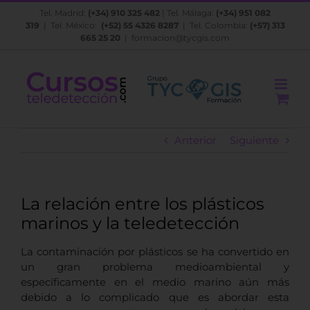
Saltar
Tel. Madrid:
(+34) 910 325 482
| Tel. Málaga:
(+34) 951 082
al
319
| Tel. México:
(+52) 55 4326 8287
| Tel. Colombia:
(+57) 313
contenido
665 25 20
|
formacion@tycgis.com
Anterior
Siguiente
La relación entre los plásticos
marinos y la teledetección
La contaminación por plásticos se ha convertido en
un gran problema medioambiental
y
específicamente en el medio marino aún más
debido a lo complicado que es abordar esta