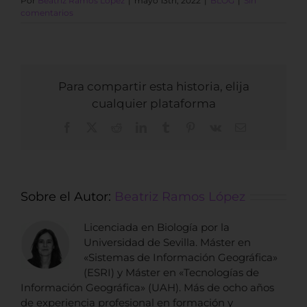
Por
Beatriz Ramos López
|
mayo 13th, 2022
|
BLOG
|
Sin
comentarios
Para compartir esta historia, elija
cualquier plataforma
Facebook
X
Reddit
LinkedIn
Tumblr
Pinterest
Vk
Correo
electrónico
Sobre el Autor:
Beatriz Ramos López
Licenciada en Biología por la
Universidad de Sevilla. Máster en
«Sistemas de Información Geográfica»
(ESRI) y Máster en «Tecnologías de
Información Geográfica» (UAH). Más de ocho años
de experiencia profesional en formación y