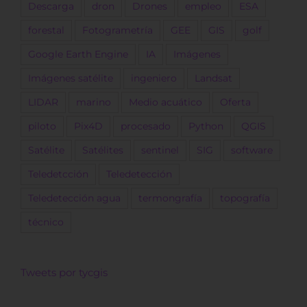
Descarga
dron
Drones
empleo
ESA
forestal
Fotogrametría
GEE
GIS
golf
Google Earth Engine
IA
Imágenes
Imágenes satélite
ingeniero
Landsat
LIDAR
marino
Medio acuático
Oferta
piloto
Pix4D
procesado
Python
QGIS
Satélite
Satélites
sentinel
SIG
software
Teledetcción
Teledetección
Teledetección agua
termongrafía
topografía
técnico
Tweets por tycgis