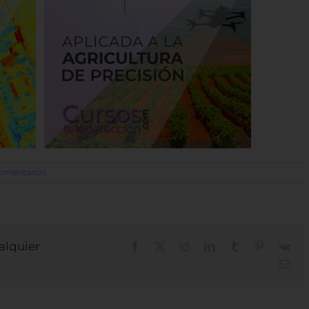
omentarios
ualquier
Facebook
X
Reddit
LinkedIn
Tumblr
Pinterest
Vk
Cor
elec