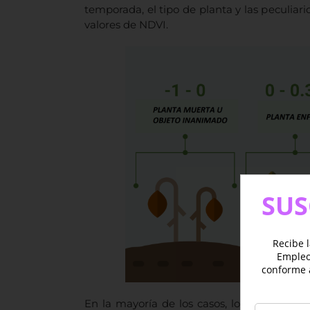
temporada, el tipo de planta y las peculiar
valores de NDVI.
SUS
Recibe l
Empleo 
conforme 
En la mayoría de los casos, los valores de