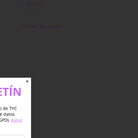
técnico
Tweets por tycgis
✕
ETÍN
jo de TYC
de datos
GPD).
Aviso