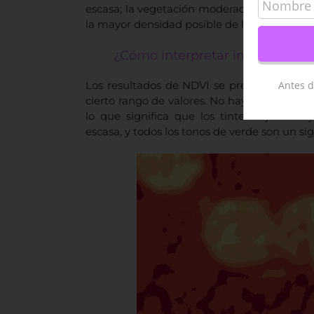
escasa; la vegetación moderada tiende a var
la mayor densidad posible de hojas verdes.
¿Cómo interpretar imágenes N
Antes d
Los resultados de NDVI se presentan com
cierto rango de valores. No hay una paleta 
lo que significa que los tintes rojo-nara
escasa, y todos los tonos de verde son un s