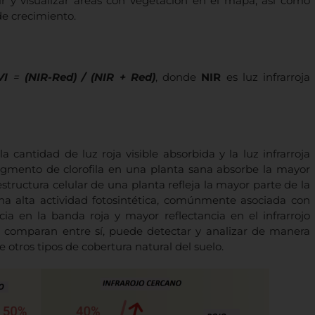
r y visualizar áreas con vegetación en el mapa, así como
e crecimiento.
VI
=
(NIR-Red)
/ (NIR + Red)
, donde
NIR
es luz infrarroja
ntidad de luz roja visible absorbida y la luz infrarroja
pigmento de clorofila en una planta sana absorbe la mayor
 estructura celular de una planta refleja la mayor parte de la
 una alta actividad fotosintética, comúnmente asociada con
ia en la banda roja y mayor reflectancia en el infrarrojo
e comparan entre sí, puede detectar y analizar de manera
 otros tipos de cobertura natural del suelo.