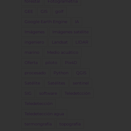
forestal
Fotogrametría
GEE
GIS
golf
Google Earth Engine
IA
Imágenes
Imágenes satélite
ingeniero
Landsat
LIDAR
marino
Medio acuático
Oferta
piloto
Pix4D
procesado
Python
QGIS
Satélite
Satélites
sentinel
SIG
software
Teledetcción
Teledetección
Teledetección agua
termongrafía
topografía