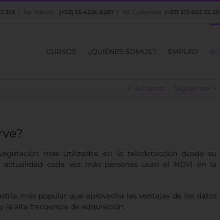
82 319
| Tel. México:
(+52) 55 4326 8287
| Tel. Colombia:
(+57) 313 665 25 20
CURSOS
¿QUIÉNES SOMOS?
EMPLEO
BL
Anterior
Siguiente
rve?
egetación más utilizados en la teledetección desde su
a actualidad cada vez más personas usan el NDVI en la
dustria más popular que aprovecha las ventajas de los datos
 y la alta frecuencia de adquisición.