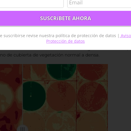
iar entre 0.4 y 0.6; cualquier cosa por encima de 0.6 indica
DVI?
e suscribirse revise nuestra política de protección de datos |
Aviso
o un mapa de colores, donde cada color corresponde a un
Protección de datos
de colores estándar, pero usualmente se usa el «rojo-verde»,
nja-amarillo indican suelo desnudo o vegetación muerta /
igno de cubierta de vegetación normal a densa.