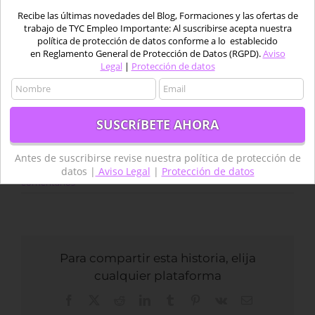
Recibe las últimas novedades del Blog, Formaciones y las ofertas de
trabajo de TYC Empleo Importante: Al suscribirse acepta nuestra
política de protección de datos conforme a lo establecido
en Reglamento General de Protección de Datos (RGPD).
Aviso
Legal
|
Protección de datos
Antes de suscribirse revise nuestra política de protección de
datos |
Aviso Legal
|
Protección de datos
Por
Luis Fernando Antolín
|
agosto 23rd, 2018
|
BLOG
|
Sin
comentarios
Para compartir esta historia, elija
cualquier plataforma
Facebook
X
Reddit
LinkedIn
Tumblr
Pinterest
Vk
Correo
electrónico