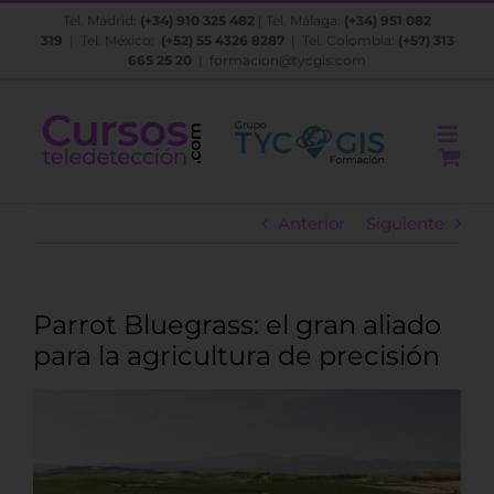
Saltar
Tel. Madrid:
(+34) 910 325 482
| Tel. Málaga:
(+34) 951 082
al
319
| Tel. México:
(+52) 55 4326 8287
| Tel. Colombia:
(+57) 313
contenido
665 25 20
|
formacion@tycgis.com
Anterior
Siguiente
Parrot Bluegrass: el gran aliado
para la agricultura de precisión