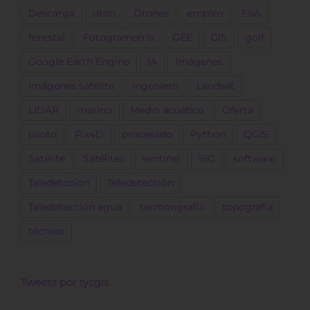
Descarga
dron
Drones
empleo
ESA
forestal
Fotogrametría
GEE
GIS
golf
Google Earth Engine
IA
Imágenes
Imágenes satélite
ingeniero
Landsat
LIDAR
marino
Medio acuático
Oferta
piloto
Pix4D
procesado
Python
QGIS
Satélite
Satélites
sentinel
SIG
software
Teledetcción
Teledetección
Teledetección agua
termongrafía
topografía
técnico
Tweets por tycgis