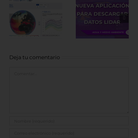
Nueva
Fuentes de
aplicación para
datos LiDAR de
descargar
recursos
datos LiDAR
Arqueológicos
Deja tu comentario
Comentar