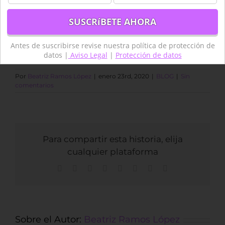
Antes de suscribirse revise nuestra política de protección de
datos |
Aviso Legal
|
Protección de datos
Por
Beatriz Ramos López
|
enero 23rd, 2020
|
BLOG
|
Sin
comentarios
Para compartir esta historia, elija
cualquier plataforma
Facebook
X
Reddit
LinkedIn
Tumblr
Pinterest
Vk
Correo
electrónico
Sobre el Autor:
Beatriz Ramos López