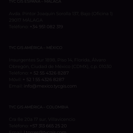
TYC GIS ESPAÑA – MÁLAGA
Avda. Pintor Joaquín Sorolla 137, Bajo (Oficina 1)
29017 MÁLAGA
Teléfono:
+34 951 082 319
TYC GIS AMÉRICA – MÉXICO
Insurgentes Sur 1898, Piso 14, Florida, Álvaro
Obregón, Ciudad de México (CDMX), c.p. 01030
Teléfono:
+ 52 55 4326 8287
Móvil:
+ 52 1 55 4326 8287
Email:
info@mexico.tycgis.com
TYC GIS AMÉRICA – COLOMBIA
Cra 8e 20a 17 sur, Villavicencio
Teléfono:
+57 313 665 25 20
Email:
l.torres@tycgis.com