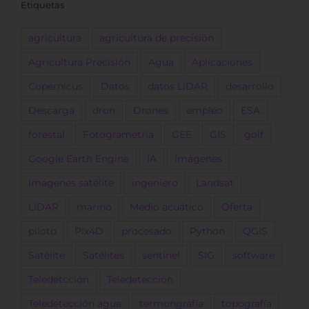
Etiquetas
agricultura
agricultura de precisión
Agricultura Precisión
Agua
Aplicaciones
Copernicus
Datos
datos LiDAR
desarrollo
Descarga
dron
Drones
empleo
ESA
forestal
Fotogrametría
GEE
GIS
golf
Google Earth Engine
IA
Imágenes
Imágenes satélite
ingeniero
Landsat
LIDAR
marino
Medio acuático
Oferta
piloto
Pix4D
procesado
Python
QGIS
Satélite
Satélites
sentinel
SIG
software
Teledetcción
Teledetección
Teledetección agua
termongrafía
topografía