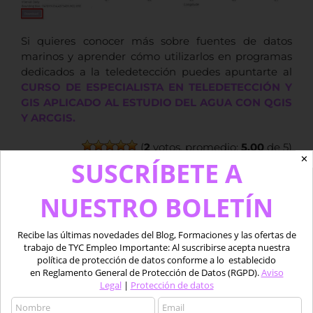
Si quieres conocer más sobre fuentes de datos
marinos y aprender cómo utilizarlos en programas
dedicados a la teledetección puedes apuntarte al
CURSO DE ESPECIALISTA EN TELEDETECCIÓN Y
GIS APLICADO AL ESTUDIO DEL AGUA CON QGIS
Y ARCGIS.
(
2
votos, promedio:
5,00
de 5)
✕
SUSCRÍBETE A
Formación de calidad impartida
NUESTRO BOLETÍN
por profesionales
Recibe las últimas novedades del Blog, Formaciones y las ofertas de
trabajo de TYC Empleo Importante: Al suscribirse acepta nuestra
política de protección de datos conforme a lo establecido
en Reglamento General de Protección de Datos (RGPD).
Aviso
Legal
|
Protección de datos