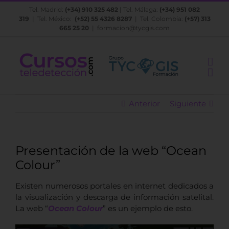
Saltar
Tel. Madrid:
(+34) 910 325 482
| Tel. Málaga:
(+34) 951 082
al
319
| Tel. México:
(+52) 55 4326 8287
| Tel. Colombia:
(+57) 313
contenido
665 25 20
|
formacion@tycgis.com
Anterior
Siguiente
Presentación de la web “Ocean
Colour”
Existen numerosos portales en internet dedicados a
la visualización y descarga de información satelital.
La web “
Ocean Colour
” es un ejemplo de esto.