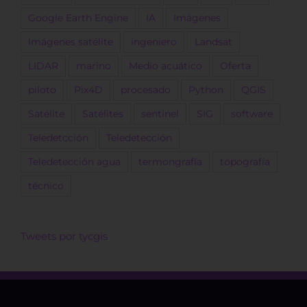
Google Earth Engine
IA
Imágenes
Imágenes satélite
ingeniero
Landsat
LIDAR
marino
Medio acuático
Oferta
piloto
Pix4D
procesado
Python
QGIS
Satélite
Satélites
sentinel
SIG
software
Teledetcción
Teledetección
Teledetección agua
termongrafía
topografía
técnico
Tweets por tycgis