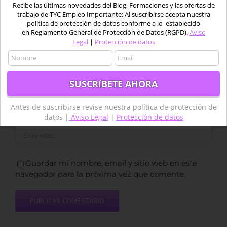
Recibe las últimas novedades del Blog, Formaciones y las ofertas de
Comentar
trabajo de TYC Empleo Importante: Al suscribirse acepta nuestra
política de protección de datos conforme a lo establecido
en Reglamento General de Protección de Datos (RGPD).
Aviso
Legal
|
Protección de datos
Antes de suscribirse revise nuestra política de protección de
datos |
Aviso Legal
|
Protección de datos
Guardar mi nombre, email y sitio web en este
navegador para la próxima vez que comente.