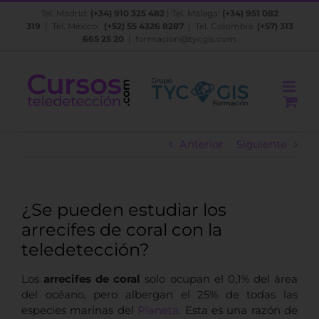
Saltar
Tel. Madrid:
(+34) 910 325 482
| Tel. Málaga:
(+34) 951 082
al
319
| Tel. México:
(+52) 55 4326 8287
| Tel. Colombia:
(+57) 313
contenido
665 25 20
|
formacion@tycgis.com
Anterior
Siguiente
¿Se pueden estudiar los
arrecifes de coral con la
teledetección?
Los
arrecifes de coral
solo ocupan el 0,1% del área
del océano, pero albergan el 25% de todas las
especies marinas del
Planeta
.
Esta es una razón de