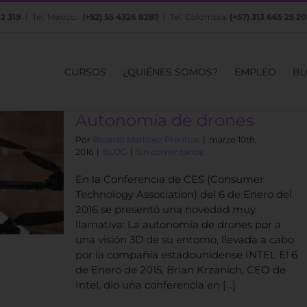
82 319
| Tel. México:
(+52) 55 4326 8287
| Tel. Colombia:
(+57) 313 665 25 20
CURSOS
¿QUIÉNES SOMOS?
EMPLEO
BL
Autonomía de drones
Por
Ricardo Martínez Prentice
|
marzo 10th,
2016
|
BLOG
|
Sin comentarios
En la Conferencia de CES (Consumer
Technology Association) del 6 de Enero del
2016 se presentó una novedad muy
llamativa: La autonomía de drones por a
una visión 3D de su entorno, llevada a cabo
por la compañía estadounidense INTEL El 6
de Enero de 2015, Brian Krzanich, CEO de
Intel, dio una conferencia en [...]