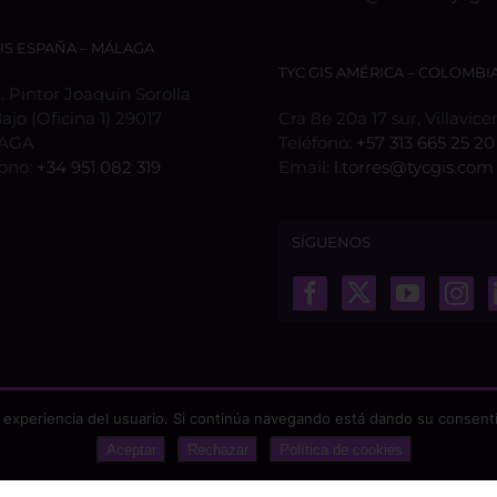
GIS ESPAÑA – MÁLAGA
TYC GIS AMÉRICA – COLOMBI
 Pintor Joaquín Sorolla
Bajo (Oficina 1) 29017
Cra 8e 20a 17 sur, Villavice
AGA
Teléfono:
+57 313 665 25 20
fono:
+34 951 082 319
Email:
l.torres@tycgis.com
SÍGUENOS
 experiencia del usuario. Si continúa navegando está dando su consenti
Aceptar
Rechazar
Política de cookies
odos los derechos reservados |
Aviso Legal
|
Protección de datos