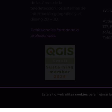
de las áreas de la
teledetección, los sistemas de
TYC 
información geográfica y el
diseño 2D y 3D.
Avda.
137, 
Profesionales formando a
MÁL
profesionales.
Telé
Este sitio web utiliza
cookies
para mejorar la
Copyright 2026 - TYC GIS Soluciones Integrales SL | T