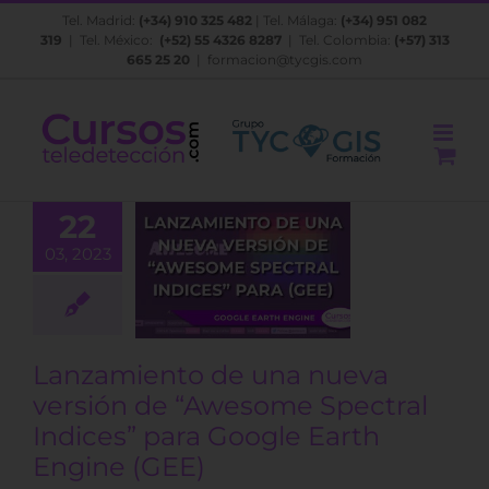
Saltar
Tel. Madrid:
(+34) 910 325 482
| Tel. Málaga:
(+34) 951 082
al
319
| Tel. México:
(+52) 55 4326 8287
| Tel. Colombia:
(+57) 313
contenido
665 25 20
|
formacion@tycgis.com
amiento de
22
ueva versión
03, 2023
“Awesome
ral Indices”
Google Earth
ine (GEE)
Lanzamiento de una nueva
BLOG
versión de “Awesome Spectral
Indices” para Google Earth
Engine (GEE)