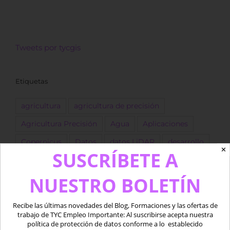
Tweets por tycgis
Etiquetas
agricultura
agricultura de precisión
Agricultura Precisión
Agua
Aplicaciones
Copernicus
Datos
datos LiDAR
desarrollo
✕
SUSCRÍBETE A
Descarga
dron
Drones
empleo
ESA
NUESTRO BOLETÍN
forestal
Fotogrametría
GEE
GIS
golf
Google Earth Engine
IA
Imágenes
Recibe las últimas novedades del Blog, Formaciones y las ofertas de
Imágenes satélite
ingeniero
Landsat
trabajo de TYC Empleo Importante: Al suscribirse acepta nuestra
política de protección de datos conforme a lo establecido