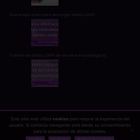
Nueva aplicación para descargar datos LiDAR
Fuentes de datos LiDAR de recursos Arqueológicos
Este sitio web utiliza
cookies
para mejorar la experiencia del
usuario. Si continúa navegando está dando su consentimiento
Copyright 2026 - TYC GIS Soluciones Integrales SL | Todos los
para la aceptación de dichas cookies.
derechos reservados |
Aviso Legal
|
Protección de datos