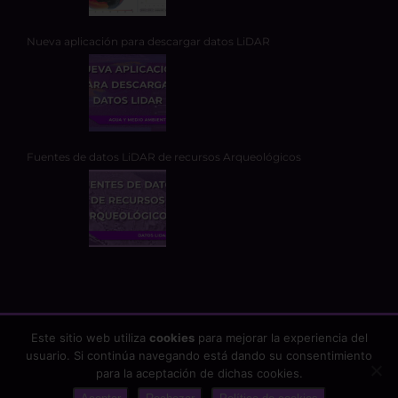
Nueva aplicación para descargar datos LiDAR
Fuentes de datos LiDAR de recursos Arqueológicos
Este sitio web utiliza
cookies
para mejorar la experiencia del
usuario. Si continúa navegando está dando su consentimiento
Copyright 2026 - TYC GIS Soluciones Integrales SL | Todos los
para la aceptación de dichas cookies.
derechos reservados |
Aviso Legal
|
Protección de datos