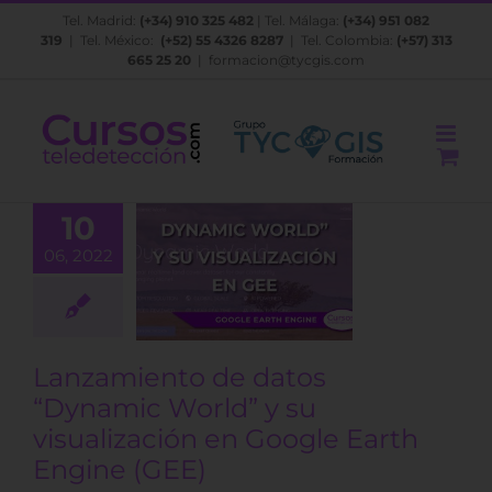
Saltar
Tel. Madrid:
(+34) 910 325 482
| Tel. Málaga:
(+34) 951 082
al
319
| Tel. México:
(+52) 55 4326 8287
| Tel. Colombia:
(+57) 313
contenido
665 25 20
|
formacion@tycgis.com
amiento de
10
s “Dynamic
06, 2022
rld” y su
alización en
gle Earth
ine (GEE)
Lanzamiento de datos
BLOG
“Dynamic World” y su
visualización en Google Earth
Engine (GEE)