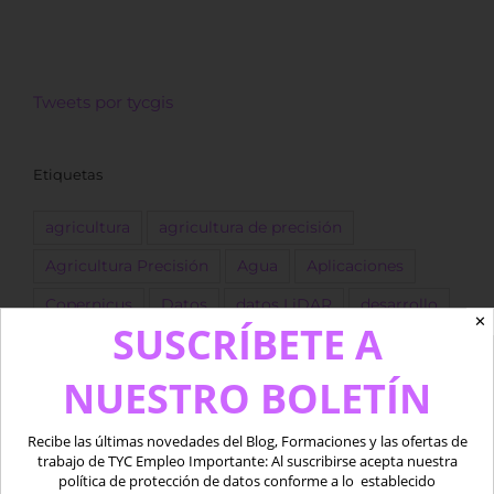
Tweets por tycgis
Etiquetas
agricultura
agricultura de precisión
Agricultura Precisión
Agua
Aplicaciones
Copernicus
Datos
datos LiDAR
desarrollo
✕
SUSCRÍBETE A
Descarga
dron
Drones
empleo
ESA
NUESTRO BOLETÍN
forestal
Fotogrametría
GEE
GIS
golf
Google Earth Engine
IA
Imágenes
Recibe las últimas novedades del Blog, Formaciones y las ofertas de
Imágenes satélite
ingeniero
Landsat
trabajo de TYC Empleo Importante: Al suscribirse acepta nuestra
política de protección de datos conforme a lo establecido