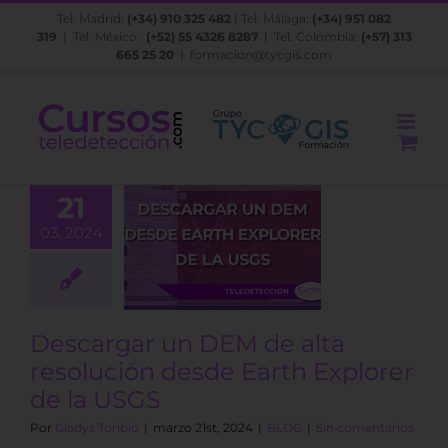
Saltar
Tel. Madrid:
(+34) 910 325 482
| Tel. Málaga:
(+34) 951 082
al
319
| Tel. México:
(+52) 55 4326 8287
| Tel. Colombia:
(+57) 313
contenido
665 25 20
|
formacion@tycgis.com
21
cargar un
03, 2024
M de alta
ución desde
 Explorer de
la USGS
BLOG
Descargar un DEM de alta
resolución desde Earth Explorer
de la USGS
Por
Gladys Toribio
|
marzo 21st, 2024
|
BLOG
|
Sin comentarios