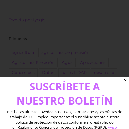
Tweets por tycgis
Etiquetas
agricultura
agricultura de precisión
Agricultura Precisión
Agua
Aplicaciones
Copernicus
Datos
datos LiDAR
desarrollo
✕
SUSCRÍBETE A
Descarga
dron
Drones
empleo
ESA
forestal
Fotogrametría
GEE
GIS
golf
NUESTRO BOLETÍN
Google Earth Engine
IA
Imágenes
Recibe las últimas novedades del Blog, Formaciones y las ofertas de
Imágenes satélite
ingeniero
Landsat
trabajo de TYC Empleo Importante: Al suscribirse acepta nuestra
política de protección de datos conforme a lo establecido
LIDAR
marino
Medio acuático
Oferta
en Reglamento General de Protección de Datos (RGPD).
Aviso