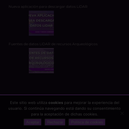
Nueva aplicación para descargar datos LiDAR
Fuentes de datos LiDAR de recursos Arqueológicos
Este sitio web utiliza
cookies
para mejorar la experiencia del
usuario. Si continúa navegando está dando su consentimiento
Copyright 2026 - TYC GIS Soluciones Integrales SL | Todos los
para la aceptación de dichas cookies.
derechos reservados |
Aviso Legal
|
Protección de datos
Aceptar
Rechazar
Política de cookies
google-site-verification: google25fb6abf2b75df58.html