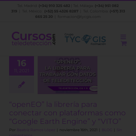
Saltar
Tel. Madrid:
(+34) 910 325 482
| Tel. Málaga:
(+34) 951 082
al
319
| Tel. México:
(+52) 55 4326 8287
| Tel. Colombia:
(+57) 313
contenido
665 25 20
|
formacion@tycgis.com
penEO” la
16
rería para
11, 2021
ectar con
ataformas
o “Google
h Engine” y
“VITO”
“openEO” la librería para
BLOG
conectar con plataformas como
“Google Earth Engine” y “VITO”
Por
Beatriz Ramos López
|
noviembre 16th, 2021
|
BLOG
|
Sin
comentarios