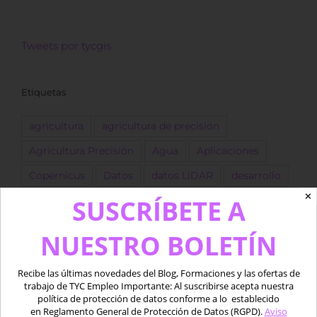
Tweets por tycgis
Etiquetas
agricultura
agricultura de precisión
Agricultura Precisión
Agua
Aplicaciones
Copernicus
Datos
datos LiDAR
desarrollo
✕
SUSCRÍBETE A
Descarga
dron
Drones
empleo
ESA
forestal
Fotogrametría
GEE
GIS
golf
NUESTRO BOLETÍN
Google Earth Engine
IA
Imágenes
Recibe las últimas novedades del Blog, Formaciones y las ofertas de
Imágenes satélite
ingeniero
Landsat
trabajo de TYC Empleo Importante: Al suscribirse acepta nuestra
política de protección de datos conforme a lo establecido
LIDAR
marino
Medio acuático
Oferta
en Reglamento General de Protección de Datos (RGPD).
Aviso