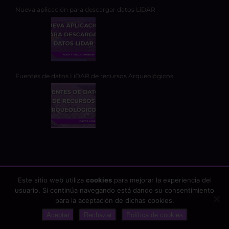
Nueva aplicación para descargar datos LiDAR
Fuentes de datos LiDAR de recursos Arqueológicos
Este sitio web utiliza
cookies
para mejorar la experiencia del
usuario. Si continúa navegando está dando su consentimiento
Copyright 2026 - TYC GIS Soluciones Integrales SL | Todos los
para la aceptación de dichas cookies.
derechos reservados |
Aviso Legal
|
Protección de datos
Aceptar
Rechazar
Política de cookies
google-site-verification: google25fb6abf2b75df58.html