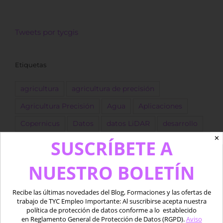
Tweets por tycgis
Etiquetas
agricultura
agricultura de precisión
Agricultura Precisión
Agua
Aplicaciones
Copernicus
Datos
datos LiDAR
desarrollo
✕
SUSCRÍBETE A
Descarga
dron
Drones
empleo
ESA
forestal
Fotogrametría
GEE
GIS
golf
NUESTRO BOLETÍN
Google Earth Engine
IA
Imágenes
Recibe las últimas novedades del Blog, Formaciones y las ofertas de
Imágenes satélite
ingeniero
Landsat
trabajo de TYC Empleo Importante: Al suscribirse acepta nuestra
política de protección de datos conforme a lo establecido
LIDAR
marino
Medio acuático
Oferta
en Reglamento General de Protección de Datos (RGPD).
Aviso