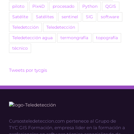
piloto
Pix4D
procesado
Python
QGIS
Satélite
Satélites
sentinel
SIG
software
Teledetcción
Teledetección
Teledetección agua
termongrafía
topografía
técnico
Tweets por tycgis
Cursosteledeteccion.com pertenece al Grupo de
TYC GIS Formación, empresa lider en la formación a