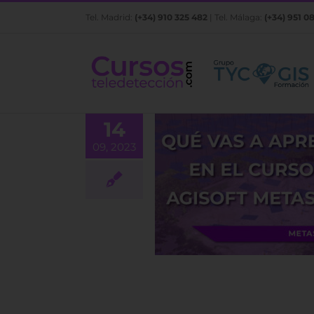
Saltar
Tel. Madrid:
(+34) 910 325 482
| Tel. Málaga:
(+34) 951 0
al
contenido
14
09, 2023
de Agisoft Metashape
ado a la topografía,
agen y agricultura de
n: ¿qué vas a aprender?
BLOG