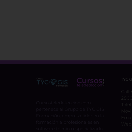
TYC 
Calle
2800
Cursosteledeteccion.com
Telé
pertenece al Grupo de TYC GIS
Móvi
Formación, empresa lider en la
Emai
formación a profesionales en
Web
software técnico especializado