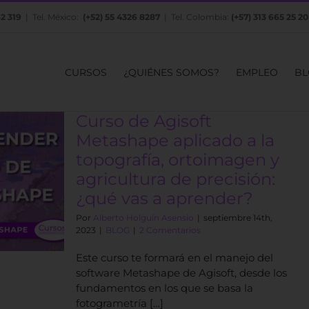
82 319
| Tel. México:
(+52) 55 4326 8287
| Tel. Colombia:
(+57) 313 665 25 20
CURSOS
¿QUIÉNES SOMOS?
EMPLEO
BL
Curso de Agisoft
Metashape aplicado a la
topografía, ortoimagen y
agricultura de precisión:
¿qué vas a aprender?
Por
Alberto Holguín Asensio
|
septiembre 14th,
2023
|
BLOG
|
2 Comentarios
Este curso te formará en el manejo del
software Metashape de Agisoft, desde los
fundamentos en los que se basa la
fotogrametría […]