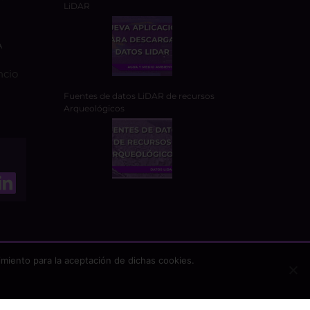
LiDAR
A
ncio
Fuentes de datos LiDAR de recursos
Arqueológicos
miento para la aceptación de dichas cookies.