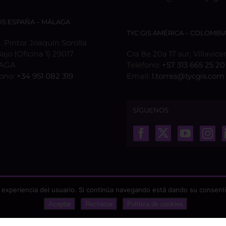
GIS ESPAÑA – MÁLAGA
TYC GIS AMÉRICA – COLOMBI
 Pintor Joaquín Sorolla
Bajo (Oficina 1) 29017
Cra 8e 20a 17 sur, Villavice
AGA
Teléfono:
+57 313 665 25 20
fono:
+34 951 082 319
Email:
l.torres@tycgis.com
SÍGUENOS
 experiencia del usuario. Si continúa navegando está dando su consenti
Aceptar
Rechazar
Política de cookies
odos los derechos reservados |
Aviso Legal
|
Protección de datos