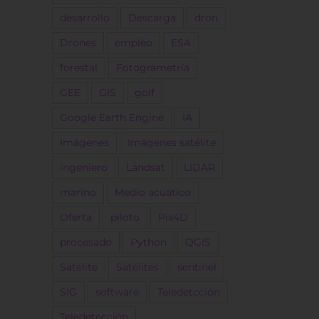
desarrollo
Descarga
dron
Drones
empleo
ESA
forestal
Fotogrametría
GEE
GIS
golf
Google Earth Engine
IA
Imágenes
Imágenes satélite
ingeniero
Landsat
LIDAR
marino
Medio acuático
Oferta
piloto
Pix4D
procesado
Python
QGIS
Satélite
Satélites
sentinel
SIG
software
Teledetcción
Teledetección