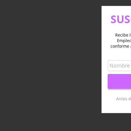
SUS
Recibe l
Empleo 
conforme 
Antes d