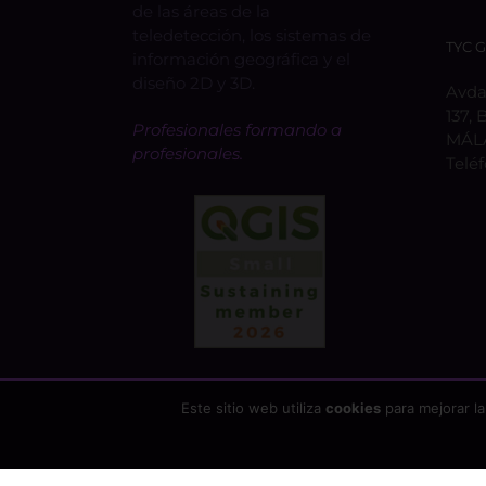
de las áreas de la
teledetección, los sistemas de
TYC 
información geográfica y el
diseño 2D y 3D.
Avda.
137, 
Profesionales formando a
MÁL
profesionales.
Telé
Este sitio web utiliza
cookies
para mejorar la
Copyright 2026 - TYC GIS Soluciones Integrales SL | T