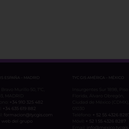
GIS ESPAÑA – MADRID
TYC GIS AMÉRICA – MÉXICO
 Bravo Murillo 50, 1ºC,
Insurgentes Sur 1898, Piso 
3, MADRID
Florida, Álvaro Obregón,
fono:
+34 910 325 482
Ciudad de México (CDMX), 
l:
+34 635 619 882
01030
l:
formacion@tycgis.com
Teléfono:
+ 52 55 4326 828
:
web del grupo
Móvil:
+ 52 1 55 4326 8287
Email:
info@mexico.tycgis