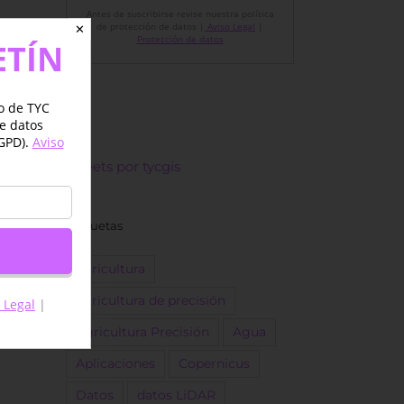
Antes de suscribirse revise nuestra política
de protección de datos |
Aviso Legal
|
✕
Protección de datos
ETÍN
jo de TYC
de datos
GPD).
Aviso
Tweets por tycgis
Etiquetas
agricultura
agricultura de precisión
 Legal
|
Agricultura Precisión
Agua
Aplicaciones
Copernicus
Datos
datos LiDAR