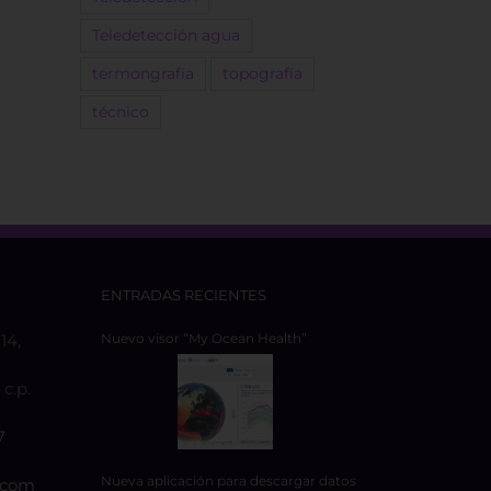
Teledetección agua
termongrafía
topografía
técnico
ENTRADAS RECIENTES
14,
Nuevo visor “My Ocean Health”
c.p.
7
Nueva aplicación para descargar datos
.com