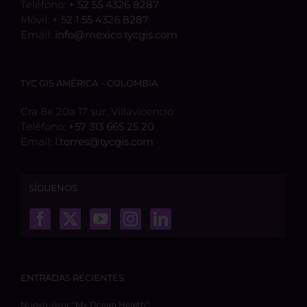
Teléfono:
+ 52 55 4326 8287
Móvil:
+ 52 1 55 4326 8287
Email:
info@mexico.tycgis.com
TYC GIS AMÉRICA – COLOMBIA
Cra 8e 20a 17 sur, Villavicencio
Teléfono:
+57 313 665 25 20
Email:
l.torres@tycgis.com
SÍGUENOS
ENTRADAS RECIENTES
Nuevo visor “My Ocean Health”