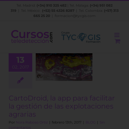
Saltar
Tel. Madrid:
(+34) 910 325 482
| Tel. Málaga:
(+34) 951 082
al
319
| Tel. México:
(+52) 55 4326 8287
| Tel. Colombia:
(+57) 313
contenido
665 25 20
|
formacion@tycgis.com
roid, la app
13
facilitar la
02, 2017
tión de las
lotaciones
grarias
BLOG
CartoDroid, la app para facilitar
la gestión de las explotaciones
agrarias
Por
Nora Raboso Ortiz
|
febrero 13th, 2017
|
BLOG
|
Sin
comentarios