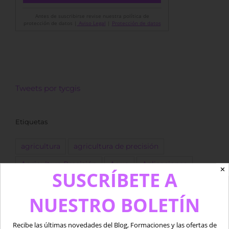
Antes de suscribirse revise nuestra política de
protección de datos |
Aviso Legal
|
Protección de datos
Tweets por tycgis
Etiquetas
agricultura
agricultura de precisión
Agricultura Precisión
Agua
Aplicaciones
✕
SUSCRÍBETE A
Copernicus
Datos
datos LiDAR
desarrollo
NUESTRO BOLETÍN
Descarga
dron
Drones
empleo
ESA
forestal
Fotogrametría
GEE
GIS
golf
Recibe las últimas novedades del Blog, Formaciones y las ofertas de