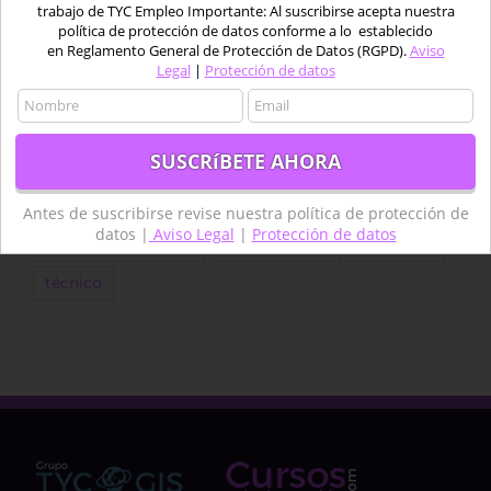
trabajo de TYC Empleo Importante: Al suscribirse acepta nuestra
Google Earth Engine
IA
Imágenes
política de protección de datos conforme a lo establecido
en Reglamento General de Protección de Datos (RGPD).
Aviso
Imágenes satélite
ingeniero
Landsat
Legal
|
Protección de datos
LIDAR
marino
Medio acuático
Oferta
piloto
Pix4D
procesado
Python
QGIS
Satélite
Satélites
sentinel
SIG
software
Teledetcción
Teledetección
Antes de suscribirse revise nuestra política de protección de
datos |
Aviso Legal
|
Protección de datos
Teledetección agua
termongrafía
topografía
técnico