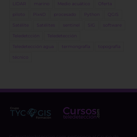
LIDAR
marino
Medio acuático
Oferta
piloto
Pix4D
procesado
Python
QGIS
Satélite
Satélites
sentinel
SIG
software
Teledetcción
Teledetección
Teledetección agua
termongrafía
topografía
técnico
Cursosteledeteccion.com pertenece al Grupo de