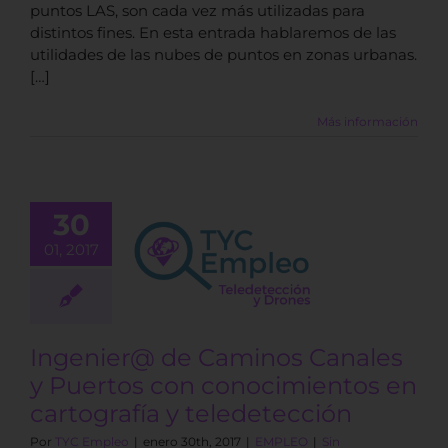
puntos LAS, son cada vez más utilizadas para
distintos fines. En esta entrada hablaremos de las
utilidades de las nubes de puntos en zonas urbanas.
[…]
Más información
enier@ de
30
nos Canales
01, 2017
uertos con
imientos en
tografía y
edetección
Ingenier@ de Caminos Canales
EMPLEO
y Puertos con conocimientos en
cartografía y teledetección
Por
TYC Empleo
|
enero 30th, 2017
|
EMPLEO
|
Sin