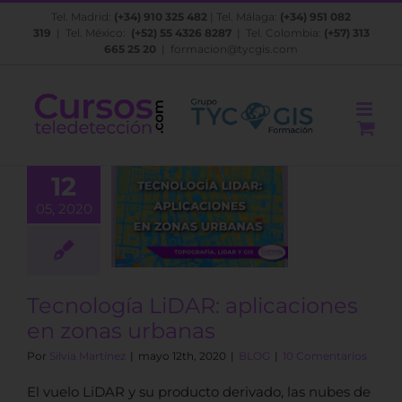
Saltar
Tel. Madrid:
(+34) 910 325 482
| Tel. Málaga:
(+34) 951 082
al
319
| Tel. México:
(+52) 55 4326 8287
| Tel. Colombia:
(+57) 313
contenido
665 25 20
|
formacion@tycgis.com
12
logía LiDAR:
05, 2020
caciones en
as urbanas
BLOG
Tecnología LiDAR: aplicaciones
en zonas urbanas
Por
Silvia Martínez
|
mayo 12th, 2020
|
BLOG
|
10 Comentarios
El vuelo LiDAR y su producto derivado, las nubes de