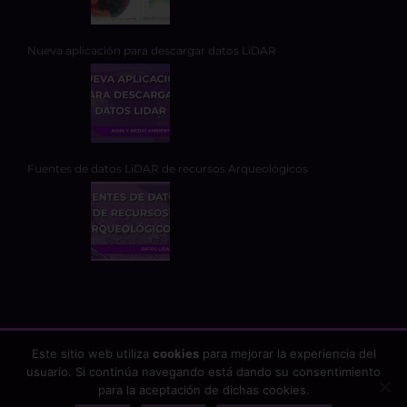
Nueva aplicación para descargar datos LiDAR
Fuentes de datos LiDAR de recursos Arqueológicos
Este sitio web utiliza
cookies
para mejorar la experiencia del
usuario. Si continúa navegando está dando su consentimiento
Copyright 2026 - TYC GIS Soluciones Integrales SL | Todos los
para la aceptación de dichas cookies.
derechos reservados |
Aviso Legal
|
Protección de datos