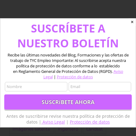
✕
SUSCRÍBETE A
Tweets por tycgis
NUESTRO BOLETÍN
Etiquetas
Recibe las últimas novedades del Blog, Formaciones y las ofertas de
trabajo de TYC Empleo Importante: Al suscribirse acepta nuestra
agricultura
agricultura de precisión
política de protección de datos conforme a lo establecido
en Reglamento General de Protección de Datos (RGPD).
Aviso
Agricultura Precisión
Agua
Aplicaciones
Legal
|
Protección de datos
Copernicus
Datos
datos LiDAR
desarrollo
Descarga
dron
Drones
empleo
ESA
forestal
Fotogrametría
GEE
GIS
golf
Antes de suscribirse revise nuestra política de protección de
Google Earth Engine
IA
Imágenes
datos |
Aviso Legal
|
Protección de datos
Imágenes satélite
ingeniero
Landsat