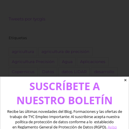
Tweets por tycgis
Etiquetas
agricultura
agricultura de precisión
Agricultura Precisión
Agua
Aplicaciones
Copernicus
Datos
datos LiDAR
desarrollo
✕
SUSCRÍBETE A
Descarga
dron
Drones
empleo
ESA
forestal
Fotogrametría
GEE
GIS
golf
NUESTRO BOLETÍN
Google Earth Engine
IA
Imágenes
Recibe las últimas novedades del Blog, Formaciones y las ofertas de
Imágenes satélite
ingeniero
Landsat
trabajo de TYC Empleo Importante: Al suscribirse acepta nuestra
política de protección de datos conforme a lo establecido
LIDAR
marino
Medio acuático
Oferta
en Reglamento General de Protección de Datos (RGPD).
Aviso