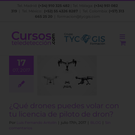
Saltar
Tel. Madrid:
(+34) 910 325 482
| Tel. Málaga:
(+34) 951 082
al
319
| Tel. México:
(+52) 55 4326 8287
| Tel. Colombia:
(+57) 313
contenido
665 25 20
|
formacion@tycgis.com
17
ué drones
07, 2017
s volar con
licencia de
to de dron?
BLOG
¿Qué drones puedes volar con
tu licencia de piloto de dron?
Por
Luis Fernando Antolín
|
julio 17th, 2017
|
BLOG
|
Sin
comentarios