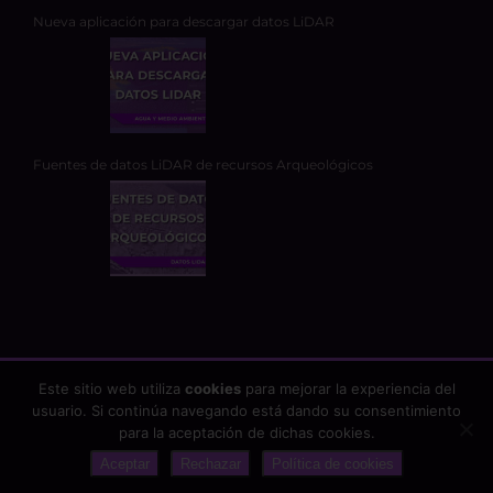
Nueva aplicación para descargar datos LiDAR
Fuentes de datos LiDAR de recursos Arqueológicos
Este sitio web utiliza
cookies
para mejorar la experiencia del
usuario. Si continúa navegando está dando su consentimiento
Copyright 2026 - TYC GIS Soluciones Integrales SL | Todos los
para la aceptación de dichas cookies.
derechos reservados |
Aviso Legal
|
Protección de datos
Aceptar
Rechazar
Política de cookies
google-site-verification: google25fb6abf2b75df58.html