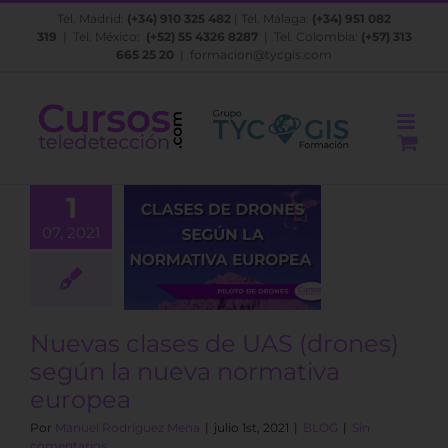
Saltar
Tel. Madrid:
(+34) 910 325 482
| Tel. Málaga:
(+34) 951 082
al
319
| Tel. México:
(+52) 55 4326 8287
| Tel. Colombia:
(+57) 313
contenido
665 25 20
|
formacion@tycgis.com
1
s clases de
07, 2021
 (drones)
n la nueva
ormativa
europea
BLOG
Nuevas clases de UAS (drones)
según la nueva normativa
europea
Por
Manuel Rodríguez Mena
|
julio 1st, 2021
|
BLOG
|
Sin
comentarios