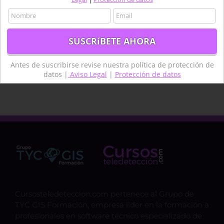
Satélite
Satélites
sentinel
SIG
software
Teledetcción
Teledetección
Teledetección agua
termongrafía
topografía
Antes de suscribirse revise nuestra política de protección de
técnico
datos |
Aviso Legal
|
Protección de datos
Cursosteledeteccion.com pertenece al Grupo de
TYC GIS Formación, empresa lider en la formación a
profesionales en software técnico especializado de