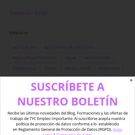
Tweets por tycgis
Etiquetas
agricultura
agricultura de precisión
Agricultura Precisión
Agua
Aplicaciones
Copernicus
Datos
datos LiDAR
desarrollo
Descarga
dron
Drones
empleo
ESA
✕
SUSCRÍBETE A
forestal
Fotogrametría
GEE
GIS
golf
NUESTRO BOLETÍN
Google Earth Engine
IA
Imágenes
Imágenes satélite
ingeniero
Landsat
Recibe las últimas novedades del Blog, Formaciones y las ofertas de
trabajo de TYC Empleo Importante: Al suscribirse acepta nuestra
LIDAR
marino
Medio acuático
Oferta
política de protección de datos conforme a lo establecido
en Reglamento General de Protección de Datos (RGPD).
Aviso
piloto
Pix4D
procesado
Python
QGIS
Legal
|
Protección de datos