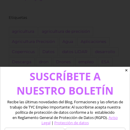
Etiquetas
agricultura
agricultura de precisión
Agricultura Precisión
Agua
Aplicaciones
Copernicus
Datos
datos LiDAR
desarrollo
Descarga
dron
Drones
empleo
ESA
✕
SUSCRÍBETE A
forestal
Fotogrametría
GEE
GIS
golf
Google Earth Engine
IA
Imágenes
NUESTRO BOLETÍN
Imágenes satélite
ingeniero
Landsat
Recibe las últimas novedades del Blog, Formaciones y las ofertas de
LIDAR
marino
Medio acuático
Oferta
trabajo de TYC Empleo Importante: Al suscribirse acepta nuestra
política de protección de datos conforme a lo establecido
piloto
Pix4D
procesado
Python
QGIS
en Reglamento General de Protección de Datos (RGPD).
Aviso
Legal
|
Protección de datos
Satélite
Satélites
sentinel
SIG
software