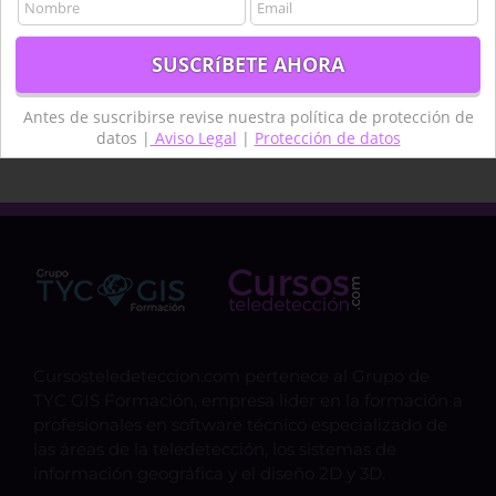
Teledetcción
Teledetección
Teledetección agua
termongrafía
topografía
técnico
Antes de suscribirse revise nuestra política de protección de
datos |
Aviso Legal
|
Protección de datos
Cursosteledeteccion.com pertenece al Grupo de
TYC GIS Formación, empresa lider en la formación a
profesionales en software técnico especializado de
las áreas de la teledetección, los sistemas de
información geográfica y el diseño 2D y 3D.