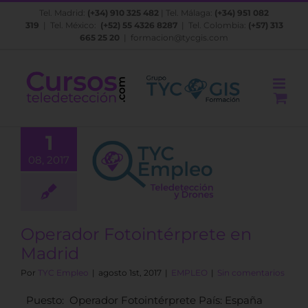
Saltar
Tel. Madrid:
(+34) 910 325 482
| Tel. Málaga:
(+34) 951 082
al
319
| Tel. México:
(+52) 55 4326 8287
| Tel. Colombia:
(+57) 313
contenido
665 25 20
|
formacion@tycgis.com
1
perador
08, 2017
ntérprete en
Madrid
EMPLEO
Operador Fotointérprete en
Madrid
Por
TYC Empleo
|
agosto 1st, 2017
|
EMPLEO
|
Sin comentarios
Puesto: Operador Fotointérprete País: España