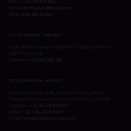
Móvil:
+34 635 619 882
Email:
formacion@tycgis.com
Web:
web del grupo
TYC GIS ESPAÑA – MÁLAGA
Avda. Pintor Joaquín Sorolla 137, Bajo (Oficina 1)
29017 MÁLAGA
Teléfono:
+34 951 082 319
TYC GIS AMÉRICA – MÉXICO
Insurgentes Sur 1898, Piso 14, Florida, Álvaro
Obregón, Ciudad de México (CDMX), c.p. 01030
Teléfono:
+ 52 55 4326 8287
Móvil:
+ 52 1 55 4326 8287
Email:
info@mexico.tycgis.com