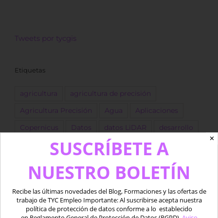
Tweets por tycgis
Etiquetas
agricultura
agricultura de precisión
Agricultura Precisión
Agua
Aplicaciones
Copernicus
Datos
datos LiDAR
desarrollo
✕
SUSCRÍBETE A
Descarga
dron
Drones
empleo
ESA
forestal
Fotogrametría
GEE
GIS
golf
NUESTRO BOLETÍN
Google Earth Engine
IA
Imágenes
Recibe las últimas novedades del Blog, Formaciones y las ofertas de
Imágenes satélite
ingeniero
Landsat
trabajo de TYC Empleo Importante: Al suscribirse acepta nuestra
política de protección de datos conforme a lo establecido
LIDAR
marino
Medio acuático
Oferta
en Reglamento General de Protección de Datos (RGPD).
Aviso