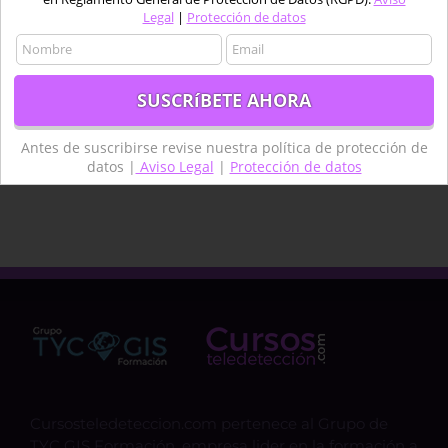
Legal
|
Protección de datos
piloto
Pix4D
procesado
Python
QGIS
Satélite
Satélites
sentinel
SIG
software
Teledetcción
Teledetección
Teledetección agua
termongrafía
topografía
Antes de suscribirse revise nuestra política de protección de
técnico
datos |
Aviso Legal
|
Protección de datos
Cursosteledeteccion.com pertenece al Grupo de
TYC GIS Formación, empresa lider en la formación a