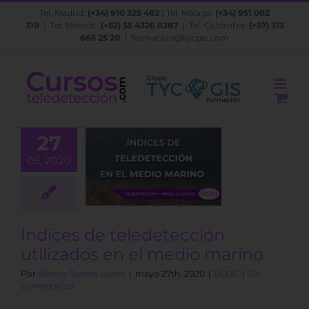
Saltar
Tel. Madrid:
(+34) 910 325 482
| Tel. Málaga:
(+34) 951 082
al
319
| Tel. México:
(+52) 55 4326 8287
| Tel. Colombia:
(+57) 313
contenido
665 25 20
|
formacion@tycgis.com
27
dices de
05, 2020
edetección
izados en el
io marino
BLOG
Índices de teledetección
utilizados en el medio marino
Por
Beatriz Ramos López
|
mayo 27th, 2020
|
BLOG
|
Sin
comentarios