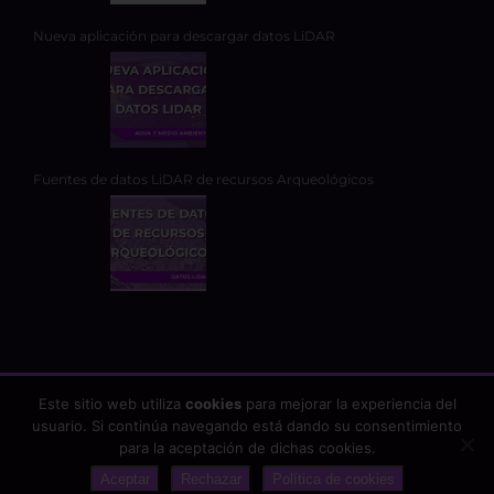
Nueva aplicación para descargar datos LiDAR
Fuentes de datos LiDAR de recursos Arqueológicos
Este sitio web utiliza
cookies
para mejorar la experiencia del
usuario. Si continúa navegando está dando su consentimiento
Copyright 2026 - TYC GIS Soluciones Integrales SL | Todos los
para la aceptación de dichas cookies.
derechos reservados |
Aviso Legal
|
Protección de datos
Aceptar
Rechazar
Política de cookies