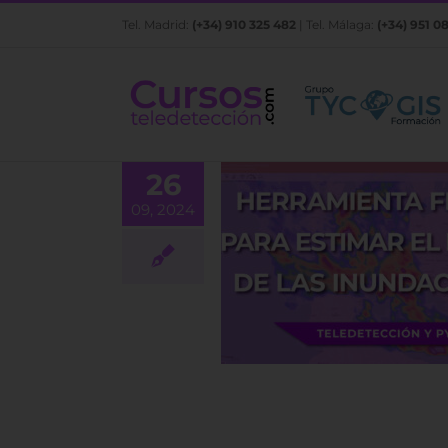
Saltar
Tel. Madrid:
(+34) 910 325 482
| Tel. Málaga:
(+34) 951 0
al
contenido
26
09, 2024
ramienta FLEXTH para
mar el efecto de las
inundaciones
BLOG