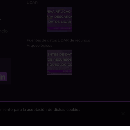
LiDAR
A
ncio
Fuentes de datos LiDAR de recursos
Arqueológicos
miento para la aceptación de dichas cookies.