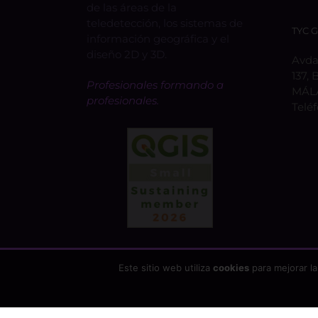
de las áreas de la
teledetección, los sistemas de
TYC 
información geográfica y el
diseño 2D y 3D.
Avda.
137, 
Profesionales formando a
MÁL
profesionales.
Telé
Este sitio web utiliza
cookies
para mejorar la
Copyright 2026 - TYC GIS Soluciones Integrales SL | T