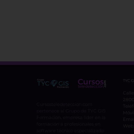
TYC 
Calle
2800
Cursosteledeteccion.com
Telé
pertenece al Grupo de TYC GIS
Móvi
Formación, empresa lider en la
Emai
formación a profesionales en
Web
software técnico especializado