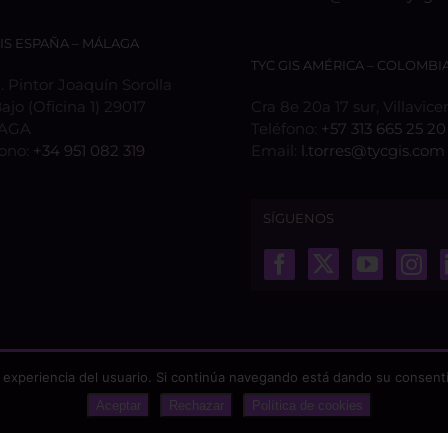
GIS ESPAÑA – MÁLAGA
TYC GIS AMÉRICA – COLOMBI
 Pintor Joaquín Sorolla
Bajo (Oficina 1) 29017
Cra 8e 20a 17 sur, Villavice
AGA
Teléfono:
+57 313 665 25 20
fono:
+34 951 082 319
Email:
l.torres@tycgis.com
SÍGUENOS
 experiencia del usuario. Si continúa navegando está dando su consenti
Aceptar
Rechazar
Política de cookies
odos los derechos reservados |
Aviso Legal
|
Protección de datos