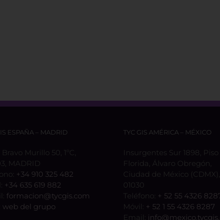
GIS ESPAÑA – MADRID
TYC GIS AMÉRICA – MÉXICO
 Bravo Murillo 50, 1ºC,
Insurgentes Sur 1898, Piso 
3, MADRID
Florida, Álvaro Obregón,
fono:
+34 910 325 482
Ciudad de México (CDMX), 
l:
+34 635 619 882
01030
l:
formacion@tycgis.com
Teléfono:
+ 52 55 4326 828
:
web del grupo
Móvil:
+ 52 1 55 4326 8287
Email:
info@mexico.tycgis