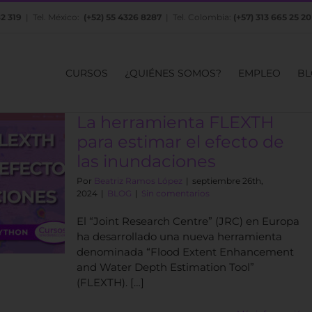
82 319
| Tel. México:
(+52) 55 4326 8287
| Tel. Colombia:
(+57) 313 665 25 20
CURSOS
¿QUIÉNES SOMOS?
EMPLEO
BL
La herramienta FLEXTH
para estimar el efecto de
las inundaciones
Por
Beatriz Ramos López
|
septiembre 26th,
2024
|
BLOG
|
Sin comentarios
El “Joint Research Centre” (JRC) en Europa
ha desarrollado una nueva herramienta
denominada “Flood Extent Enhancement
and Water Depth Estimation Tool”
(FLEXTH). […]