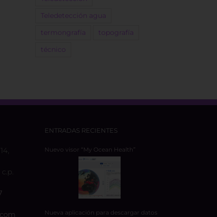
Teledetección agua
termongrafía
topografía
técnico
ENTRADAS RECIENTES
14,
Nuevo visor “My Ocean Health”
c.p.
7
Nueva aplicación para descargar datos
.com