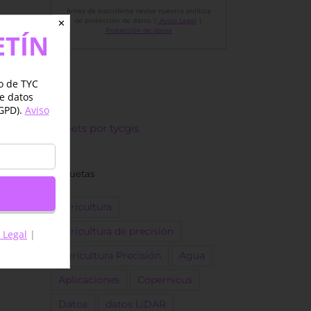
Antes de suscribirse revise nuestra política
de protección de datos |
Aviso Legal
|
✕
Protección de datos
ETÍN
jo de TYC
de datos
GPD).
Aviso
Tweets por tycgis
Etiquetas
agricultura
agricultura de precisión
 Legal
|
Agricultura Precisión
Agua
Aplicaciones
Copernicus
Datos
datos LiDAR