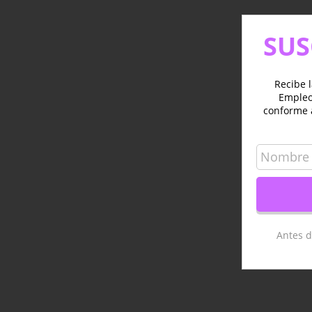
SUS
Recibe l
Empleo 
conforme 
Antes d