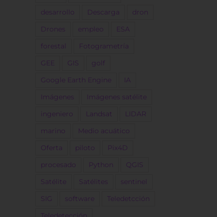
desarrollo
Descarga
dron
Drones
empleo
ESA
forestal
Fotogrametría
GEE
GIS
golf
Google Earth Engine
IA
Imágenes
Imágenes satélite
ingeniero
Landsat
LIDAR
marino
Medio acuático
Oferta
piloto
Pix4D
procesado
Python
QGIS
Satélite
Satélites
sentinel
SIG
software
Teledetcción
Teledetección