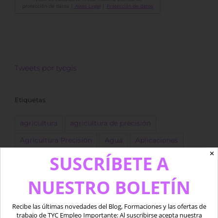
protección de datos |
Aviso Legal
|
Protección de datos
Tweets por tycgis
Etiquetas
agricultura
agricultura de precisión
Agricultura Precisión
Agua
Aplicaciones
✕
SUSCRÍBETE A
Copernicus
Datos
datos LiDAR
desarrollo
Descarga
dron
Drones
empleo
ESA
NUESTRO BOLETÍN
forestal
Fotogrametría
GEE
GIS
golf
Recibe las últimas novedades del Blog, Formaciones y las ofertas de
Google Earth Engine
IA
Imágenes
trabajo de TYC Empleo Importante: Al suscribirse acepta nuestra