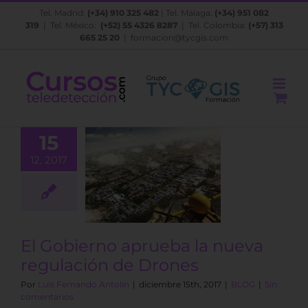
Saltar
Tel. Madrid:
(+34) 910 325 482
| Tel. Málaga:
(+34) 951 082
al
319
| Tel. México:
(+52) 55 4326 8287
| Tel. Colombia:
(+57) 313
contenido
665 25 20
|
formacion@tycgis.com
15
 Gobierno
12, 2017
ba la nueva
ulación de
Drones
BLOG
El Gobierno aprueba la nueva
regulación de Drones
Por
Luis Fernando Antolín
|
diciembre 15th, 2017
|
BLOG
|
Sin
comentarios