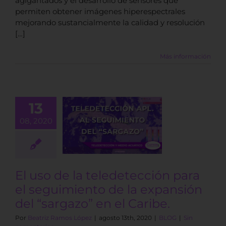
agigantados y el desarrollo de sensores que
permiten obtener imágenes hiperespectrales
mejorando sustancialmente la calidad y resolución
[…]
Más información
 uso de la
13
edetección
para el
08, 2020
miento de la
ansión del
gazo” en el
Caribe.
El uso de la teledetección para
BLOG
el seguimiento de la expansión
del “sargazo” en el Caribe.
Por
Beatriz Ramos López
|
agosto 13th, 2020
|
BLOG
|
Sin