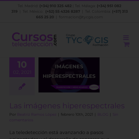
Saltar
Tel. Madrid:
(+34) 910 325 482
| Tel. Málaga:
(+34) 951 082
al
319
| Tel. México:
(+52) 55 4326 8287
| Tel. Colombia:
(+57) 313
contenido
665 25 20
|
formacion@tycgis.com
10
02, 2021
 imágenes
espectrales
BLOG
Las imágenes hiperespectrales
Por
Beatriz Ramos López
|
febrero 10th, 2021
|
BLOG
|
Sin
comentarios
La teledetección está avanzando a pasos