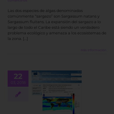
comentarios
Las dos especies de algas denominadas
comúnmente “sargazo” son Sargassum natans y
Sargassum fluitans. La expansión del sargazo a lo
largo de todo el Caribe está siendo un verdadero
problema ecológico y amenaza a los ecosistemas de
la zona. […]
Más información
22
03, 2018
adores para
nitorización
os Océanos
BLOG