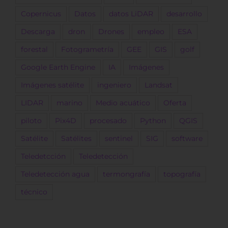
Copernicus
Datos
datos LiDAR
desarrollo
Descarga
dron
Drones
empleo
ESA
forestal
Fotogrametría
GEE
GIS
golf
Google Earth Engine
IA
Imágenes
Imágenes satélite
ingeniero
Landsat
LIDAR
marino
Medio acuático
Oferta
piloto
Pix4D
procesado
Python
QGIS
Satélite
Satélites
sentinel
SIG
software
Teledetcción
Teledetección
Teledetección agua
termongrafía
topografía
técnico