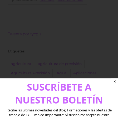
protección de datos |
Aviso Legal
|
Protección de datos
Tweets por tycgis
Etiquetas
agricultura
agricultura de precisión
Agricultura Precisión
Agua
Aplicaciones
✕
Copernicus
Datos
datos LiDAR
desarrollo
SUSCRÍBETE A
Descarga
dron
Drones
empleo
ESA
NUESTRO BOLETÍN
forestal
Fotogrametría
GEE
GIS
golf
Google Earth Engine
IA
Imágenes
Recibe las últimas novedades del Blog, Formaciones y las ofertas de
trabajo de TYC Empleo Importante: Al suscribirse acepta nuestra