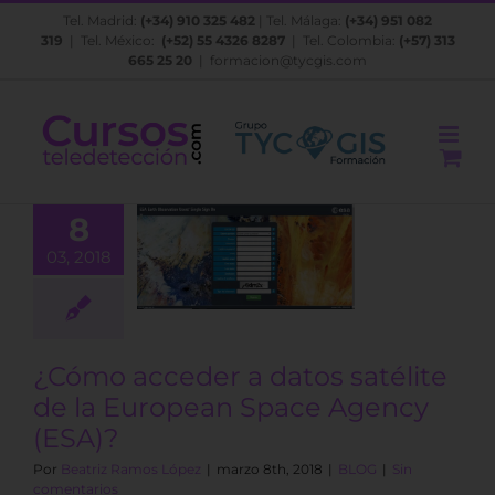
Saltar
Tel. Madrid:
(+34) 910 325 482
| Tel. Málaga:
(+34) 951 082
al
319
| Tel. México:
(+52) 55 4326 8287
| Tel. Colombia:
(+57) 313
contenido
665 25 20
|
formacion@tycgis.com
o acceder a
8
 satélite de
03, 2018
 European
ce Agency
(ESA)?
BLOG
¿Cómo acceder a datos satélite
de la European Space Agency
(ESA)?
Por
Beatriz Ramos López
|
marzo 8th, 2018
|
BLOG
|
Sin
comentarios