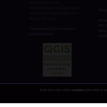
de las áreas de la
teledetección, los sistemas de
TYC 
información geográfica y el
diseño 2D y 3D.
Avda.
137, 
Profesionales formando a
MÁL
profesionales.
Telé
Este sitio web utiliza
cookies
para mejorar la
Copyright 2026 - TYC GIS Soluciones Integrales SL | T