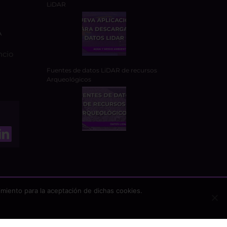
LiDAR
A
ncio
Fuentes de datos LiDAR de recursos
Arqueológicos
miento para la aceptación de dichas cookies.