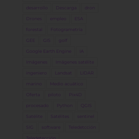
desarrollo
Descarga
dron
Drones
empleo
ESA
forestal
Fotogrametría
GEE
GIS
golf
Google Earth Engine
IA
Imágenes
Imágenes satélite
ingeniero
Landsat
LIDAR
marino
Medio acuático
Oferta
piloto
Pix4D
procesado
Python
QGIS
Satélite
Satélites
sentinel
SIG
software
Teledetcción
Teledetección