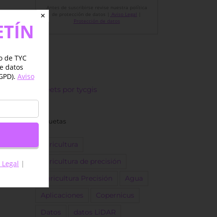
Antes de suscribirse revise nuestra política
de protección de datos |
Aviso Legal
|
✕
Protección de datos
ETÍN
jo de TYC
de datos
GPD).
Aviso
Tweets por tycgis
Etiquetas
agricultura
agricultura de precisión
 Legal
|
Agricultura Precisión
Agua
Aplicaciones
Copernicus
Datos
datos LiDAR