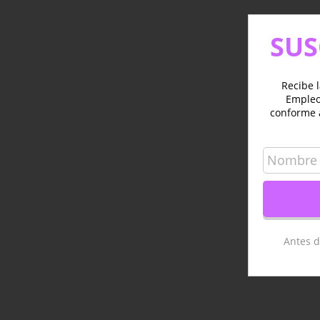
SUS
Recibe l
Empleo 
conforme 
Antes d