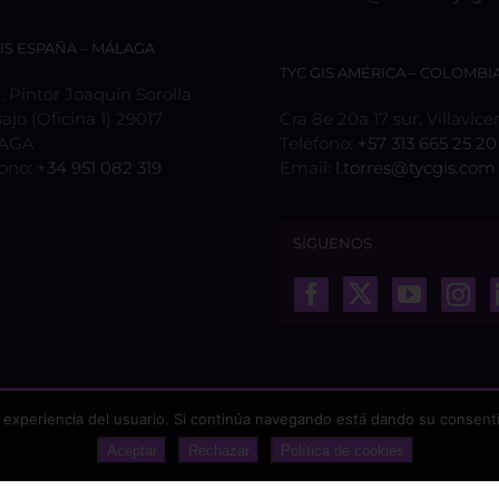
GIS ESPAÑA – MÁLAGA
TYC GIS AMÉRICA – COLOMBI
 Pintor Joaquín Sorolla
Bajo (Oficina 1) 29017
Cra 8e 20a 17 sur, Villavice
AGA
Teléfono:
+57 313 665 25 20
fono:
+34 951 082 319
Email:
l.torres@tycgis.com
SÍGUENOS
 experiencia del usuario. Si continúa navegando está dando su consenti
Aceptar
Rechazar
Política de cookies
odos los derechos reservados |
Aviso Legal
|
Protección de datos