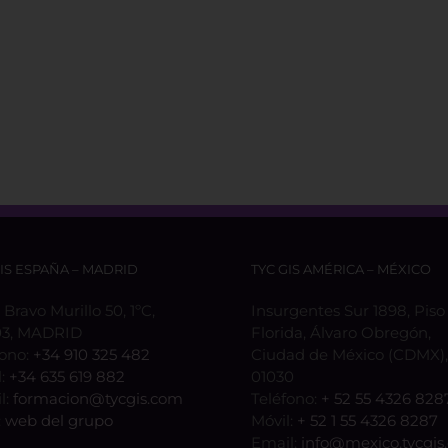
GIS ESPAÑA – MADRID
TYC GIS AMÉRICA – MÉXICO
 Bravo Murillo 50, 1ºC,
Insurgentes Sur 1898, Piso 
3, MADRID
Florida, Álvaro Obregón,
fono:
+34 910 325 482
Ciudad de México (CDMX), 
l:
+34 635 619 882
01030
l:
formacion@tycgis.com
Teléfono:
+ 52 55 4326 828
:
web del grupo
Móvil:
+ 52 1 55 4326 8287
Email:
info@mexico.tycgis