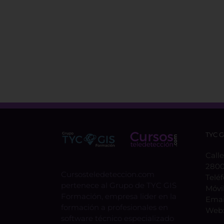
TYC 
Calle
2800
Cursosteledeteccion.com
Telé
pertenece al Grupo de TYC GIS
Móvi
Formación, empresa lider en la
Emai
formación a profesionales en
Web
software técnico especializado