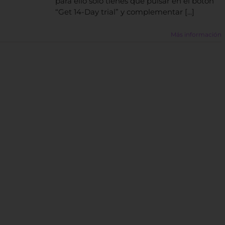
para ello solo tienes que pulsar en el botón
“Get 14-Day trial” y complementar [...]
Más información