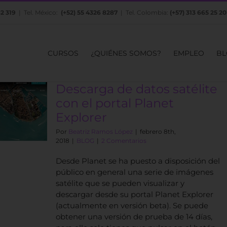
82 319
| Tel. México:
(+52) 55 4326 8287
| Tel. Colombia:
(+57) 313 665 25 20
CURSOS
¿QUIÉNES SOMOS?
EMPLEO
BL
Descarga de datos satélite
con el portal Planet
Explorer
Por
Beatriz Ramos López
|
febrero 8th,
2018
|
BLOG
|
2 Comentarios
Desde Planet se ha puesto a disposición del
público en general una serie de imágenes
satélite que se pueden visualizar y
descargar desde su portal Planet Explorer
(actualmente en versión beta). Se puede
obtener una versión de prueba de 14 días,