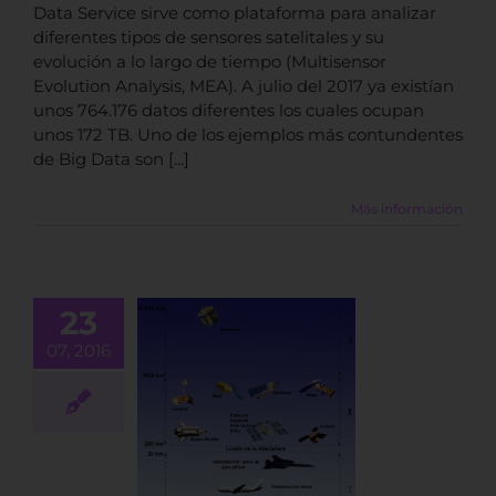
Data Service sirve como plataforma para analizar
diferentes tipos de sensores satelitales y su
evolución a lo largo de tiempo (Multisensor
Evolution Analysis, MEA). A julio del 2017 ya existían
unos 764.176 datos diferentes los cuales ocupan
unos 172 TB. Uno de los ejemplos más contundentes
de Big Data son [...]
Más información
23
07, 2016
 de sensores
ializados en
edio marino
BLOG