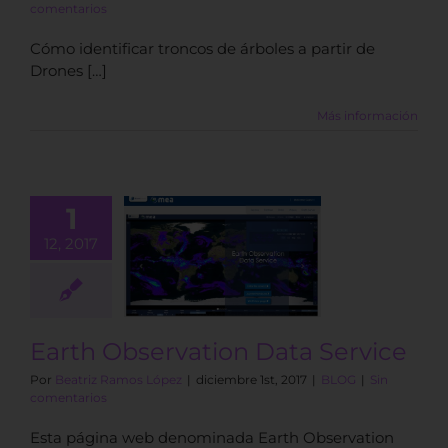
comentarios
Cómo identificar troncos de árboles a partir de
Drones […]
Más información
1
12, 2017
 Observation
a Service
BLOG
Earth Observation Data Service
Por
Beatriz Ramos López
|
diciembre 1st, 2017
|
BLOG
|
Sin
comentarios
Esta página web denominada Earth Observation