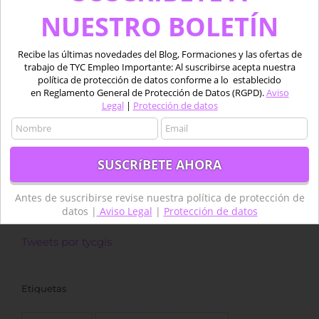
Protección de Datos (RGPD) de la LOPD 2018.
NUESTRO BOLETÍN
Aviso Legal
|
Protección de datos
Recibe las últimas novedades del Blog, Formaciones y las ofertas de
trabajo de TYC Empleo Importante: Al suscribirse acepta nuestra
política de protección de datos conforme a lo establecido
en Reglamento General de Protección de Datos (RGPD).
Aviso
Legal
|
Protección de datos
Antes de suscribirse revise nuestra política de
protección de datos |
Aviso Legal
|
Protección de datos
Antes de suscribirse revise nuestra política de protección de
datos |
Aviso Legal
|
Protección de datos
Tweets por tycgis
Etiquetas