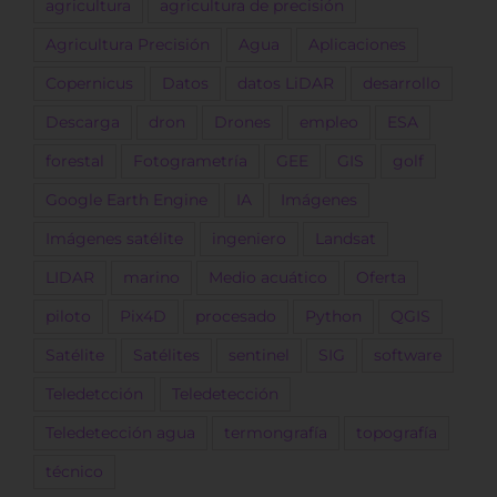
agricultura
agricultura de precisión
Agricultura Precisión
Agua
Aplicaciones
Copernicus
Datos
datos LiDAR
desarrollo
Descarga
dron
Drones
empleo
ESA
forestal
Fotogrametría
GEE
GIS
golf
Google Earth Engine
IA
Imágenes
Imágenes satélite
ingeniero
Landsat
LIDAR
marino
Medio acuático
Oferta
piloto
Pix4D
procesado
Python
QGIS
Satélite
Satélites
sentinel
SIG
software
Teledetcción
Teledetección
Teledetección agua
termongrafía
topografía
técnico