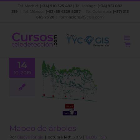
Saltar
Tel. Madrid:
(+34) 910 325 482
| Tel. Málaga:
(+34) 951 082
al
319
| Tel. México:
(+52) 55 4326 8287
| Tel. Colombia:
(+57) 313
contenido
665 25 20
|
formacion@tycgis.com
14
10, 2019
 de árboles
BLOG
Mapeo de árboles
Por
Gladys Toribio
|
octubre 14th, 2019
|
BLOG
|
Sin