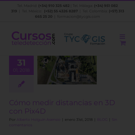
Saltar
Tel. Madrid:
(+34) 910 325 482
| Tel. Málaga:
(+34) 951 082
al
319
| Tel. México:
(+52) 55 4326 8287
| Tel. Colombia:
(+57) 313
contenido
665 25 20
|
formacion@tycgis.com
31
mo medir
01, 2018
ncias en 3D
on Pix4D
BLOG
Cómo medir distancias en 3D
con Pix4D
Por
Alberto Holguín Asensio
|
enero 31st, 2018
|
BLOG
|
Sin
comentarios