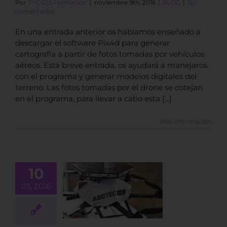
Por
TYC GIS Formación
|
noviembre 9th, 2016
|
BLOG
|
Sin
comentarios
En una entrada anterior os habíamos enseñado a
descargar el software Pix4d para generar
cartografía a partir de fotos tomadas por vehículos
aéreos. Esta breve entrada, os ayudará a manejaros
con el programa y generar modelos digitales del
terreno. Las fotos tomadas por el drone se cotejan
en el programa, para llevar a cabo esta [...]
Más información
10
03, 2016
onomía de
drones
BLOG