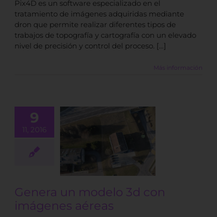
Pix4D es un software especializado en el
tratamiento de imágenes adquiridas mediante
dron que permite realizar diferentes tipos de
trabajos de topografía y cartografía con un elevado
nivel de precisión y control del proceso. […]
Más información
9
11, 2016
a un modelo
on imágenes
aéreas
BLOG
Genera un modelo 3d con
imágenes aéreas