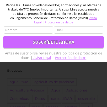
Recibe las últimas novedades del Blog, Formaciones y las ofertas de
trabajo de TYC Empleo Importante: Al suscribirse acepta nuestra
política de protección de datos conforme a lo establecido
en Reglamento General de Protección de Datos (RGPD).
Aviso
Antes de suscribirse revise nuestra política de
Legal
|
Protección de datos
protección de datos |
Aviso Legal
|
Protección de datos
Antes de suscribirse revise nuestra política de protección de
Tweets por tycgis
datos |
Aviso Legal
|
Protección de datos
Etiquetas
agricultura
agricultura de precisión
Agricultura Precisión
Agua
Aplicaciones
Copernicus
Datos
datos LiDAR
desarrollo
Descarga
dron
Drones
empleo
ESA