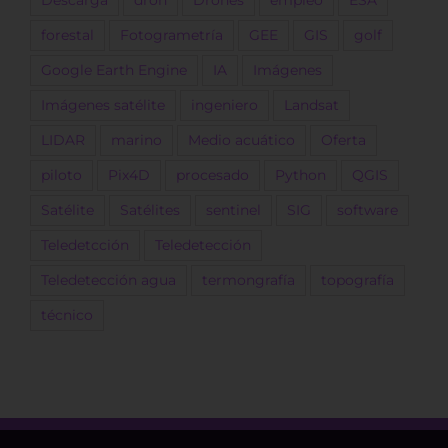
forestal
Fotogrametría
GEE
GIS
golf
Google Earth Engine
IA
Imágenes
Imágenes satélite
ingeniero
Landsat
LIDAR
marino
Medio acuático
Oferta
piloto
Pix4D
procesado
Python
QGIS
Satélite
Satélites
sentinel
SIG
software
Teledetcción
Teledetección
Teledetección agua
termongrafía
topografía
técnico