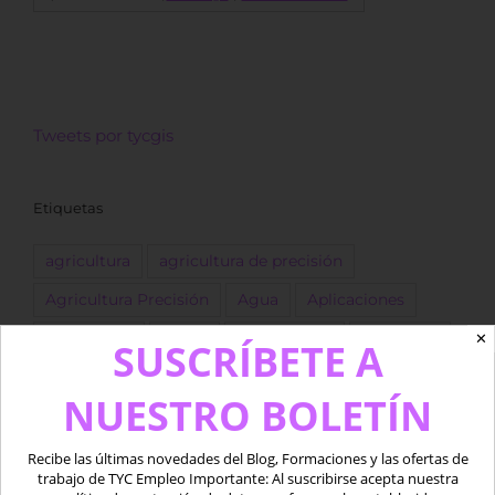
Tweets por tycgis
Etiquetas
agricultura
agricultura de precisión
Agricultura Precisión
Agua
Aplicaciones
Copernicus
Datos
datos LiDAR
desarrollo
✕
SUSCRÍBETE A
Descarga
dron
Drones
empleo
ESA
NUESTRO BOLETÍN
forestal
Fotogrametría
GEE
GIS
golf
Google Earth Engine
IA
Imágenes
Recibe las últimas novedades del Blog, Formaciones y las ofertas de
trabajo de TYC Empleo Importante: Al suscribirse acepta nuestra
Imágenes satélite
ingeniero
Landsat