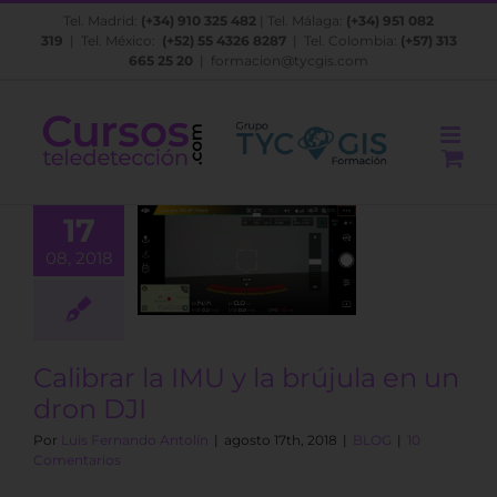
Saltar
Tel. Madrid:
(+34) 910 325 482
| Tel. Málaga:
(+34) 951 082
al
319
| Tel. México:
(+52) 55 4326 8287
| Tel. Colombia:
(+57) 313
contenido
665 25 20
|
formacion@tycgis.com
17
ar la IMU y la
08, 2018
a en un dron
DJI
BLOG
Calibrar la IMU y la brújula en un
dron DJI
Por
Luis Fernando Antolín
|
agosto 17th, 2018
|
BLOG
|
10
Comentarios