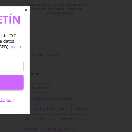
Antes de suscribirse revise nuestra política
de protección de datos |
Aviso Legal
|
✕
Protección de datos
ETÍN
jo de TYC
de datos
GPD).
Aviso
Tweets por tycgis
Etiquetas
agricultura
agricultura de precisión
 Legal
|
Agricultura Precisión
Agua
Aplicaciones
Copernicus
Datos
datos LiDAR