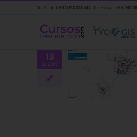
Saltar
Tel. Madrid:
(+34) 910 325 482
| Tel. Málaga:
(+34) 951 0
al
contenido
13
12, 2017
a aplicación web de
ENAIRE
BLOG