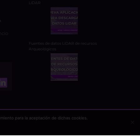
LiDAR
A
ncio
Fuentes de datos LiDAR de recursos
Arqueológicos
miento para la aceptación de dichas cookies.