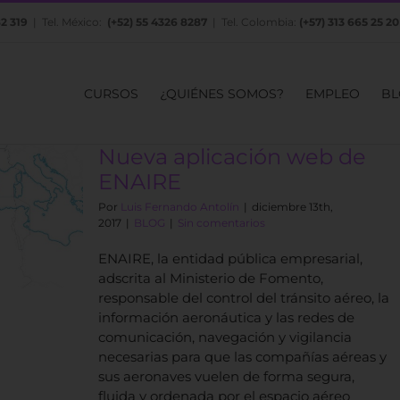
82 319
| Tel. México:
(+52) 55 4326 8287
| Tel. Colombia:
(+57) 313 665 25 20
CURSOS
¿QUIÉNES SOMOS?
EMPLEO
BL
Nueva aplicación web de
ENAIRE
Por
Luis Fernando Antolín
|
diciembre 13th,
2017
|
BLOG
|
Sin comentarios
ENAIRE, la entidad pública empresarial,
adscrita al Ministerio de Fomento,
responsable del control del tránsito aéreo, la
información aeronáutica y las redes de
comunicación, navegación y vigilancia
necesarias para que las compañías aéreas y
sus aeronaves vuelen de forma segura,
fluida y ordenada por el espacio aéreo