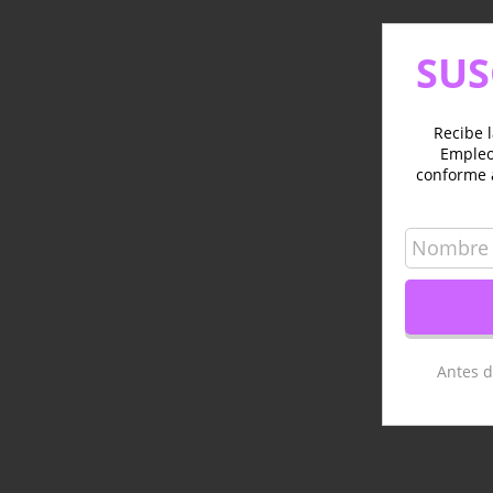
SUS
Recibe l
Empleo 
conforme 
Antes d