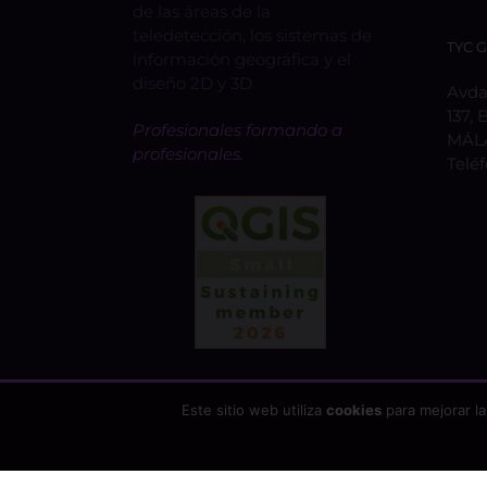
de las áreas de la
teledetección, los sistemas de
TYC 
información geográfica y el
diseño 2D y 3D.
Avda.
137, 
Profesionales formando a
MÁL
profesionales.
Telé
Este sitio web utiliza
cookies
para mejorar la
Copyright 2026 - TYC GIS Soluciones Integrales SL | T