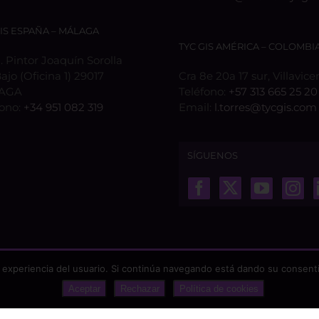
GIS ESPAÑA – MÁLAGA
TYC GIS AMÉRICA – COLOMBI
 Pintor Joaquín Sorolla
Bajo (Oficina 1) 29017
Cra 8e 20a 17 sur, Villavice
AGA
Teléfono:
+57 313 665 25 20
fono:
+34 951 082 319
Email:
l.torres@tycgis.com
SÍGUENOS
 experiencia del usuario. Si continúa navegando está dando su consenti
Aceptar
Rechazar
Política de cookies
odos los derechos reservados |
Aviso Legal
|
Protección de datos