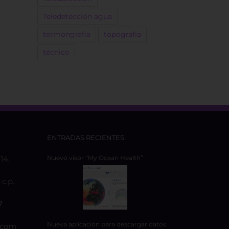
Teledetección agua
termongrafía
topografía
técnico
ENTRADAS RECIENTES
14,
Nuevo visor “My Ocean Health”
c.p.
7
Nueva aplicación para descargar datos
.com