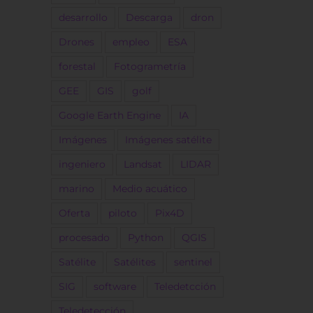
desarrollo
Descarga
dron
Drones
empleo
ESA
forestal
Fotogrametría
GEE
GIS
golf
Google Earth Engine
IA
Imágenes
Imágenes satélite
ingeniero
Landsat
LIDAR
marino
Medio acuático
Oferta
piloto
Pix4D
procesado
Python
QGIS
Satélite
Satélites
sentinel
SIG
software
Teledetcción
Teledetección