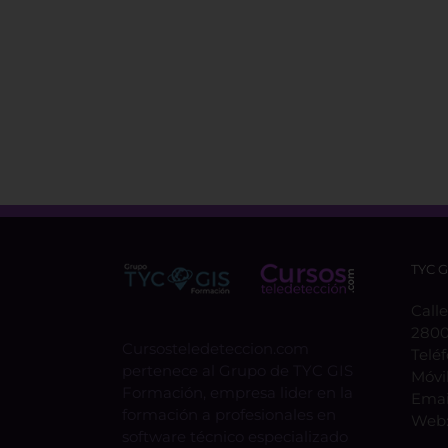
TYC 
Calle
2800
Cursosteledeteccion.com
Telé
pertenece al Grupo de TYC GIS
Móvi
Formación, empresa lider en la
Emai
formación a profesionales en
Web
software técnico especializado