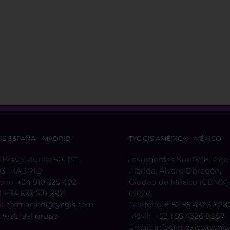
GIS ESPAÑA – MADRID
TYC GIS AMÉRICA – MÉXICO
 Bravo Murillo 50, 1ºC,
Insurgentes Sur 1898, Piso 
3, MADRID
Florida, Álvaro Obregón,
fono:
+34 910 325 482
Ciudad de México (CDMX), 
l:
+34 635 619 882
01030
l:
formacion@tycgis.com
Teléfono:
+ 52 55 4326 828
:
web del grupo
Móvil:
+ 52 1 55 4326 8287
Email:
info@mexico.tycgis