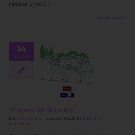
llamada ‘Lima’. […]
Más información
14
10, 2019
 de árboles
BLOG
Mapeo de árboles
Por
Gladys Toribio
|
octubre 14th, 2019
|
BLOG
|
Sin
comentarios