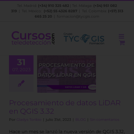
Saltar
Tel. Madrid:
(+34) 910 325 482
| Tel. Málaga:
(+34) 951 082
al
319
| Tel. México:
(+52) 55 4326 8287
| Tel. Colombia:
(+57) 313
contenido
665 25 20
|
formacion@tycgis.com
31
07, 2023
samiento de
s LiDAR en
GIS 3.32
BLOG
Procesamiento de datos LiDAR
en QGIS 3.32
Por
Gladys Toribio
|
julio 31st, 2023
|
BLOG
|
Sin comentarios
Hace un mes se lanzó la nueva versión de QGIS 3.32,