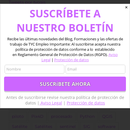
Tweets por tycgis
✕
SUSCRÍBETE A
Etiquetas
NUESTRO BOLETÍN
agricultura
agricultura de precisión
Recibe las últimas novedades del Blog, Formaciones y las ofertas de
trabajo de TYC Empleo Importante: Al suscribirse acepta nuestra
Agricultura Precisión
Agua
Aplicaciones
política de protección de datos conforme a lo establecido
en Reglamento General de Protección de Datos (RGPD).
Aviso
Copernicus
Datos
datos LiDAR
desarrollo
Legal
|
Protección de datos
Descarga
dron
Drones
empleo
ESA
forestal
Fotogrametría
GEE
GIS
golf
Google Earth Engine
IA
Imágenes
Imágenes satélite
ingeniero
Landsat
Antes de suscribirse revise nuestra política de protección de
datos |
Aviso Legal
|
Protección de datos
LIDAR
marino
Medio acuático
Oferta
piloto
Pix4D
procesado
Python
QGIS
Satélite
Satélites
sentinel
SIG
software